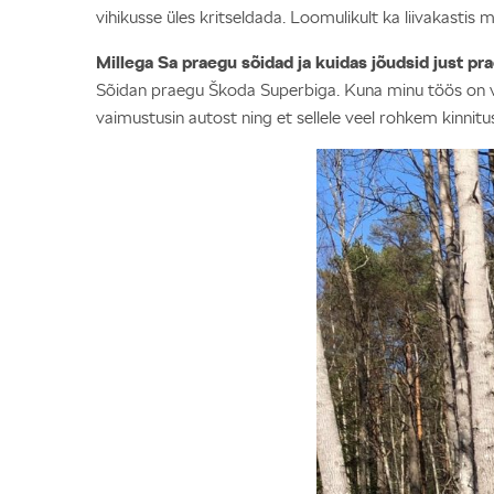
vihikusse üles kritseldada. Loomulikult ka liivakastis 
Millega Sa praegu sõidad ja kuidas jõudsid just p
Sõidan praegu Škoda Superbiga. Kuna minu töös on vahel
vaimustusin autost ning et sellele veel rohkem kinnitus