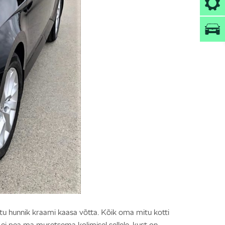
etu hunnik kraami kaasa võtta. Kõik oma mitu kotti
i pea ma muretsema kolimisel sellele, kust on