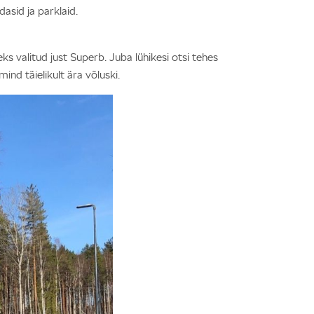
dasid ja parklaid.
s valitud just Superb. Juba lühikesi otsi tehes
ind täielikult ära võluski.