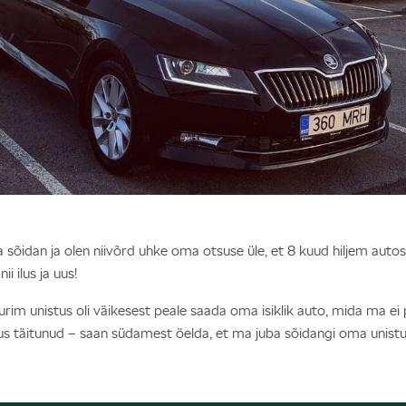
 sõidan ja olen niivõrd uhke oma otsuse üle, et 8 kuud hiljem autos
i ilus ja uus!
m unistus oli väikesest peale saada oma isiklik auto, mida ma ei p
tus täitunud – saan südamest öelda, et ma juba sõidangi oma unist