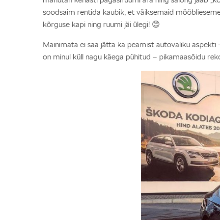
soodsaim rentida kaubik, et väiksemaid mööbliesemeid
kõrguse kapi ning ruumi jäi ülegi! 😊
Mainimata ei saa jätta ka peamist autovaliku aspekti 
on minul küll nagu käega pühitud – pikamaasõidu re