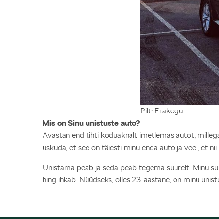
Pilt: Erakogu
Mis on Sinu unistuste auto?
Avastan end tihti koduaknalt imetlemas autot, millega
uskuda, et see on täiesti minu enda auto ja veel, et nii-ni
Unistama peab ja seda peab tegema suurelt. Minu suuri
hing ihkab. Nüüdseks, olles 23-aastane, on minu unis