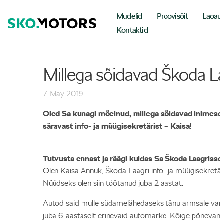
Mudelid
Proovisõit
Laoa
Kontaktid
Millega sõidavad Škoda La
7. May 2019
Oled Sa kunagi mõelnud, millega sõidavad inimes
säravast info- ja müügisekretärist – Kaisa!
Tutvusta ennast ja räägi kuidas Sa Škoda Laagrisse
Olen Kaisa Annuk, Škoda Laagri info- ja müügisekretär.
Nüüdseks olen siin töötanud juba 2 aastat.
Autod said mulle südamelähedaseks tänu armsale vanais
juba 6-aastaselt erinevaid automarke. Kõige põneva