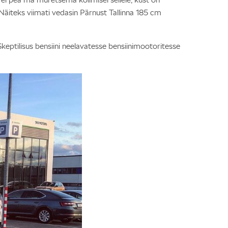
äiteks viimati vedasin Pärnust Tallinna 185 cm
keptilisus bensiini neelavatesse bensiinimootoritesse