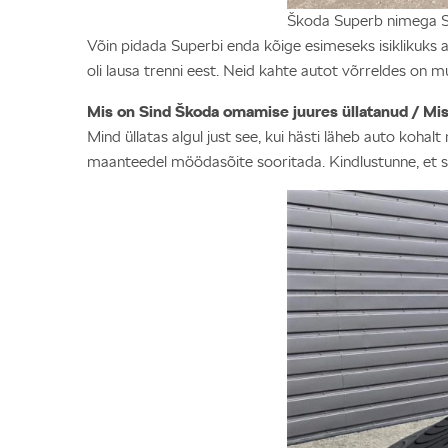
Škoda Superb nimega Suz
Võin pidada Superbi enda kõige esimeseks isiklikuks a
oli lausa trenni eest. Neid kahte autot võrreldes o
Mis on Sind Škoda omamise juures üllatanud / Mi
Mind üllatas algul just see, kui hästi läheb auto koha
maanteedel möödasõite sooritada. Kindlustunne, et s