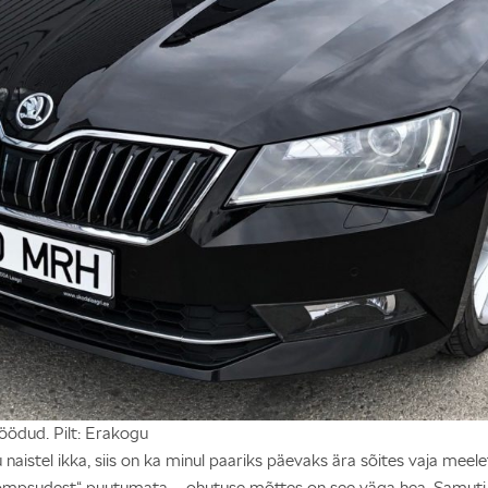
 löödud. Pilt: Erakogu
aistel ikka, siis on ka minul paariks päevaks ära sõites vaja meel
ompsudest“ puutumata – ohutuse mõttes on see väga hea. Samuti e