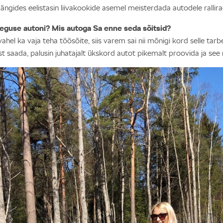
mängides eelistasin liivakookide asemel meisterdada autodele rallira
raeguse autoni? Mis autoga Sa enne seda sõitsid?
 ka vaja teha töösõite, siis varem sai nii mõnigi kord selle tarbek
t saada, palusin juhatajalt ükskord autot pikemalt proovida ja see m