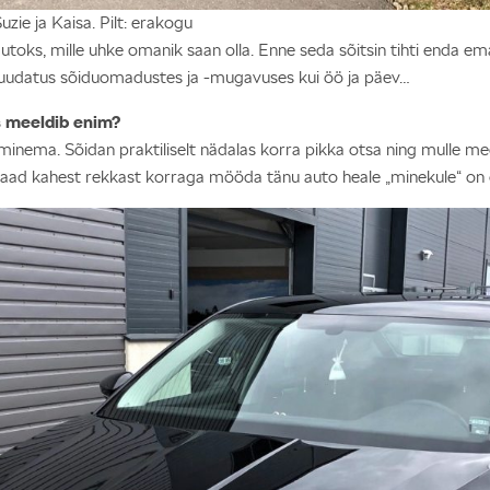
ie ja Kaisa. Pilt: erakogu
utoks, mille uhke omanik saan olla. Enne seda sõitsin tihti enda e
n muudatus sõiduomadustes ja -mugavuses kui öö ja päev…
s meeldib enim?
lt minema. Sõidan praktiliselt nädalas korra pikka otsa ning mulle me
aad kahest rekkast korraga mööda tänu auto heale „minekule“ on 