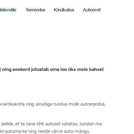
ikliendile
Teenindus
Kindlustus
Autorent
 ning seekord jutustab oma loo üks meie kahest
 praktikakoha ning ainuõige tundus mulle autoesindus.
llele, et ta üsna tihti autosid vahetas, tundsin ma
vaid automarke ning nende värve auto-mängu