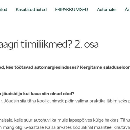
utod
Kasutatud autod
ERIPAKKUMISED
Automaks
Är
agri tiimiliikmed? 2. osa
ed, kes töötavad automargiesinduses? Kergitame saladuseloori
 jõudsid ja kui kaua siin olnud oled?
 Jõudsin siia tänu koolile, nimelt pidin valima praktika läbimiseks
ale, kelle suur autohuvi ka mulle lapsepõlves külge hakkas. Tänu se
m mäng oligi 6-aastase Kaisa arvates koduaknal maanteel kihuta