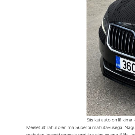
Siis kui auto on läikima
Meeletult rahul olen ma Superbi mahutavusega. Nagu n
mahutan kenasti pagasiruumi ära ning salong jääb „k