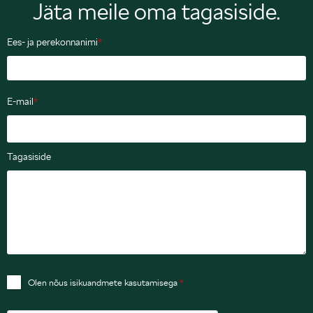
Jäta meile oma tagasiside.
Ees- ja perekonnanimi
*
E-mail
*
Tagasiside
Olen nõus isikuandmete kasutamisega
*