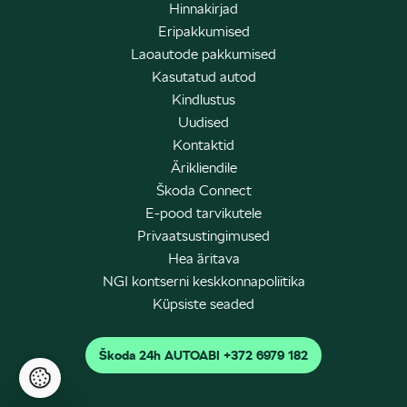
Hinnakirjad
Eripakkumised
Laoautode pakkumised
Kasutatud autod
Kindlustus
Uudised
Kontaktid
Ärikliendile
Škoda Connect
E-pood tarvikutele
Privaatsustingimused
Hea äritava
NGI kontserni keskkonnapoliitika
Küpsiste seaded
Škoda 24h AUTOABI +372 6979 182