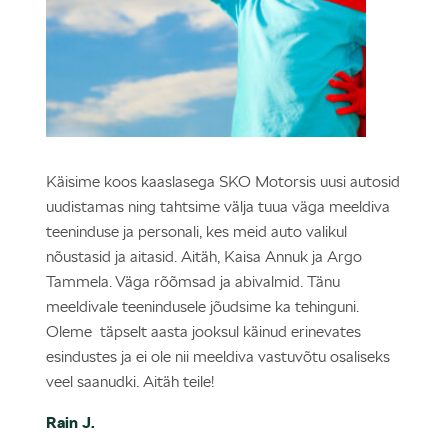
Käisime koos kaaslasega SKO Motorsis uusi autosid
uudistamas ning tahtsime välja tuua väga meeldiva
teeninduse ja personali, kes meid auto valikul
nõustasid ja aitasid. Aitäh, Kaisa Annuk ja Argo
Tammela. Väga rõõmsad ja abivalmid. Tänu
meeldivale teenindusele jõudsime ka tehinguni.
Oleme täpselt aasta jooksul käinud erinevates
esindustes ja ei ole nii meeldiva vastuvõtu osaliseks
veel saanudki. Aitäh teile!
Rain J.