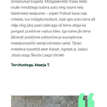
õnnestunud kogeda. Müügisekretär Kaisa leidis
mulle minutitega sobiva auto ning noore neiu
teadmised sealjuures – super! Polnud kaua vaja
mõelda, kui müügikonsultant Jaak ajas auto lume alt
välja ning juba paari päevaga oli tema abiga ka
pangast positiivne vastus käes. Iga-tahes jäi silma
ääretult positiivne suhtumine ja suurepärane
meeskonnatöö nende inimeste vahel. Tänan
meeldiva koostöö eest Kaisat, Agnest ja Jaaku!
Jõudu kogu Škoda Laagri tiimile!
Tervitustega, Maarja T.