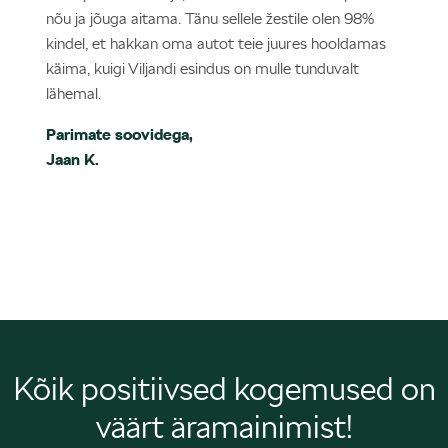
nõu ja jõuga aitama. Tänu sellele žestile olen 98%
kindel, et hakkan oma autot teie juures hooldamas
käima, kuigi Viljandi esindus on mulle tunduvalt
lähemal.
Parimate soovidega,
Jaan K.
Kõik positiivsed kogemused on
väärt äramainimist!