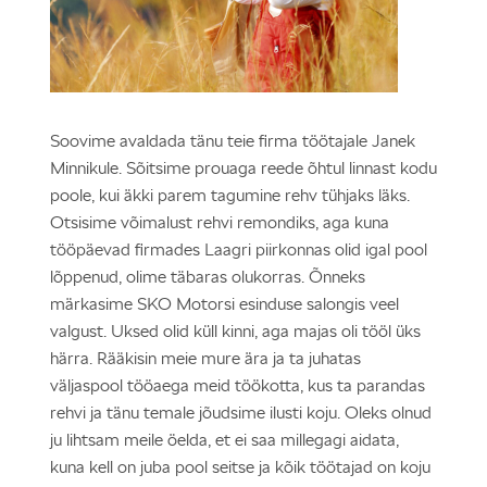
Soovime avaldada tänu teie firma töötajale Janek
Minnikule. Sõitsime prouaga reede õhtul linnast kodu
poole, kui äkki parem tagumine rehv tühjaks läks.
Otsisime võimalust rehvi remondiks, aga kuna
tööpäevad firmades Laagri piirkonnas olid igal pool
lõppenud, olime täbaras olukorras. Õnneks
märkasime SKO Motorsi esinduse salongis veel
valgust. Uksed olid küll kinni, aga majas oli tööl üks
härra. Rääkisin meie mure ära ja ta juhatas
väljaspool tööaega meid töökotta, kus ta parandas
rehvi ja tänu temale jõudsime ilusti koju. Oleks olnud
ju lihtsam meile öelda, et ei saa millegagi aidata,
kuna kell on juba pool seitse ja kõik töötajad on koju