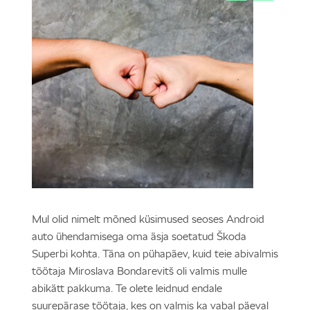
Mul olid nimelt mõned küsimused seoses Android
auto ühendamisega oma äsja soetatud Škoda
Superbi kohta. Täna on pühapäev, kuid teie abivalmis
töötaja Miroslava Bondarevitš oli valmis mulle
abikätt pakkuma. Te olete leidnud endale
suurepärase töötaja, kes on valmis ka vabal päeval