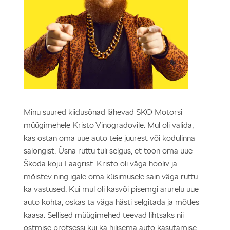
Minu suured kiidusõnad lähevad SKO Motorsi
müügimehele Kristo Vinogradovile. Mul oli valida,
kas ostan oma uue auto teie juurest või kodulinna
salongist. Üsna ruttu tuli selgus, et toon oma uue
Škoda koju Laagrist. Kristo oli väga hooliv ja
mõistev ning igale oma küsimusele sain väga ruttu
ka vastused. Kui mul oli kasvõi pisemgi arurelu uue
auto kohta, oskas ta väga hästi selgitada ja mõtles
kaasa. Sellised müügimehed teevad lihtsaks nii
ostmise protsessi kui ka hilisema auto kasutamise.