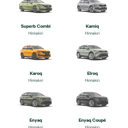
Kamiq
Superb Combi
Hinnakiri
Hinnakiri
Karoq
Elroq
Hinnakiri
Hinnakiri
Enyaq
Enyaq Coupé
Hinnakiri
Hinnakiri