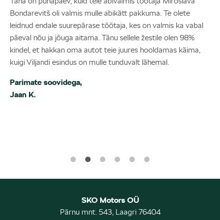
Täna on pühapäev, kuid teie abivalmis töötaja Miroslava
Bondarevitš oli valmis mulle abikätt pakkuma. Te olete
leidnud endale suurepärase töötaja, kes on valmis ka vabal
päeval nõu ja jõuga aitama. Tänu sellele žestile olen 98%
kindel, et hakkan oma autot teie juures hooldamas käima,
Lugupidamisega,
kuigi Viljandi esindus on mulle tunduvalt lähemal.
Marjaana I.
Rain J.
Parimate soovidega,
Jaan K.
Tervitustega, Maarja T.
Soovin kõigile edukaid päevi!
Maary S.
Lugupidamisega
Kristel ja Avo M.
SKO Motors OÜ
Pärnu mnt. 543, Laagri 76404