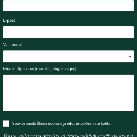
E-post
Vali mudel
Mudeli täpsustus (mootor, käigukast jne)
Soovite saada Škoda uudiseid ja infot eripakkumiste kohta
Vormi saatmisega nõustud, et Sinuga võetakse selle päringuga