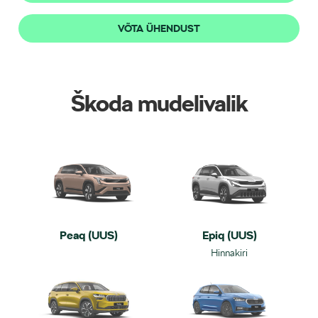
VÕTA ÜHENDUST
Škoda mudelivalik
Peaq (UUS)
Epiq (UUS)
Hinnakiri