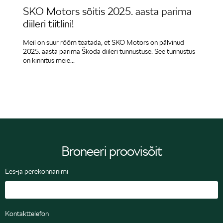
SKO Motors sõitis 2025. aasta parima
Šk
diileri tiitlini!
tut
Meil on suur rõõm teatada, et SKO Motors on pälvinud
Škod
2025. aasta parima Škoda diileri tunnustuse. See tunnustus
Peaq
on kinnitus meie...
elek
Broneeri proovisõit
Ees-ja perekonnanimi
Kontakttelefon