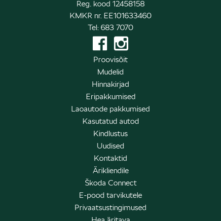
Reg. kood 12458158
KMKR nr. EE101633460
Tel: 683 7070
Proovisõit
Mudelid
Hinnakirjad
Eripakkumised
Laoautode pakkumised
Kasutatud autod
Kindlustus
Uudised
Kontaktid
Ärikliendile
Škoda Connect
E-pood tarvikutele
Privaatsustingimused
Hea äritava