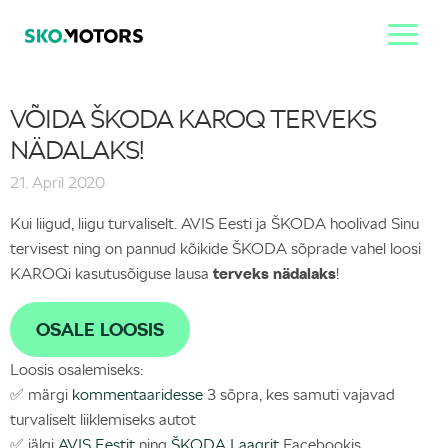
VÕIDA ŠKODA KAROQ TERVEKS
NÄDALAKS!
21. April 2020
Kui liigud, liigu turvaliselt. AVIS Eesti ja ŠKODA hoolivad Sinu
tervisest ning on pannud kõikide ŠKODA sõprade vahel loosi
KAROQi kasutusõiguse lausa
terveks nädalaks
!
OSALE LOOSIS
Loosis osalemiseks:
✅ märgi
kommentaaridesse
3 sõpra, kes samuti vajavad
turvaliselt liiklemiseks autot
✅ jälgi
AVIS Eestit
ning
ŠKODA Laagrit
Facebookis