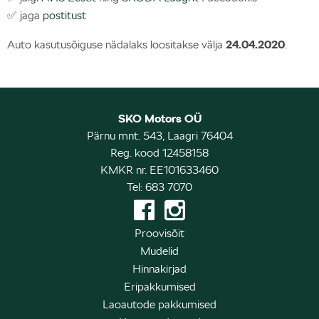
✅ jaga
postitust
Auto kasutusõiguse nädalaks loositakse välja
24.04.2020
.
SKO Motors OÜ
Pärnu mnt. 543, Laagri 76404
Reg. kood 12458158
KMKR nr. EE101633460
Tel: 683 7070
Proovisõit
Mudelid
Hinnakirjad
Eripakkumised
Laoautode pakkumised