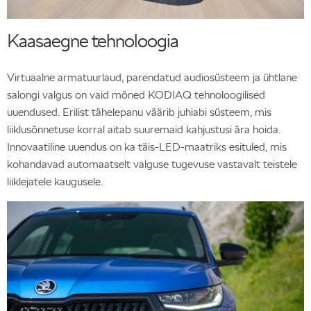
Kaasaegne tehnoloogia
Virtuaalne armatuurlaud, parendatud audiosüsteem ja ühtlane
salongi valgus on vaid mõned KODIAQ tehnoloogilised
uuendused. Erilist tähelepanu väärib juhiabi süsteem, mis
liiklusõnnetuse korral aitab suuremaid kahjustusi ära hoida.
Innovaatiline uuendus on ka täis-LED-maatriks esituled, mis
kohandavad automaatselt valguse tugevuse vastavalt teistele
liiklejatele kaugusele.