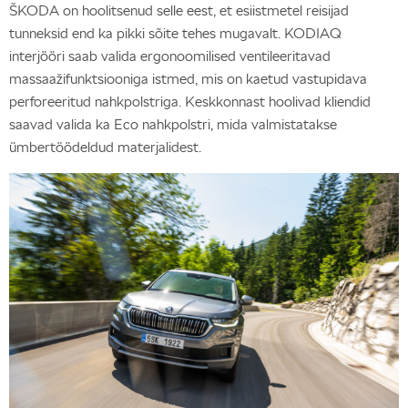
ŠKODA on hoolitsenud selle eest, et esiistmetel reisijad
tunneksid end ka pikki sõite tehes mugavalt. KODIAQ
interjööri saab valida ergonoomilised ventileeritavad
massaažifunktsiooniga istmed, mis on kaetud vastupidava
perforeeritud nahkpolstriga. Keskkonnast hoolivad kliendid
saavad valida ka Eco nahkpolstri, mida valmistatakse
ümbertöödeldud materjalidest.