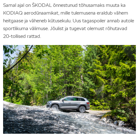
Samal ajal on ŠKODAL õnnestunud tõhusamaks muuta ka
KODIAQ aerodünaamikat, mille tulemusena eraldub vähem
heitgaase ja väheneb kütusekulu. Uus tagaspoiler annab autole
sportlikuma välimuse. Jõulist ja tugevat olemust rõhutavad
20-tollised rattad.