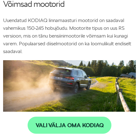
Võimsad mootorid
Uuendatud KODIAQ linnamaasturi mootorid on saadaval
vahemikus 150-245 hobujõudu. Mootorite tipus on uus RS
versioon, mis on tänu bensiinimootorile võimsam kui kunagi
varem. Populaarsed diiselmootorid on ka loomulikult endiselt
saadaval.
VALI VÄLJA OMA KODIAQ