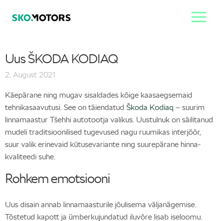
Uus ŠKODA KODIAQ
2. August 2021
Käepärane ning mugav sisaldades kõige kaasaegsemaid
tehnikasaavutusi. See on täiendatud
Škoda Kodiaq
– suurim
linnamaastur Tšehhi autotootja valikus. Uustulnuk on säilitanud
mudeli traditsioonilised tugevused nagu ruumikas interjöör,
suur valik erinevaid kütusevariante ning suurepärane hinna-
kvaliteedi suhe.
Rohkem emotsiooni
Uus disain annab linnamaasturile jõulisema väljanägemise.
Tõstetud kapott ja ümberkujundatud iluvõre lisab iseloomu.