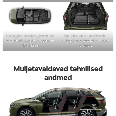
Kui tagaistme seljatugi tervenisti
Mahukas pakiruum võimaldab
alla klappida, avardub veoseruum
sõidule kaasa võtta kõik soovitud
1710 liitrini.
esemed.
Muljetavaldavad tehnilised
andmed