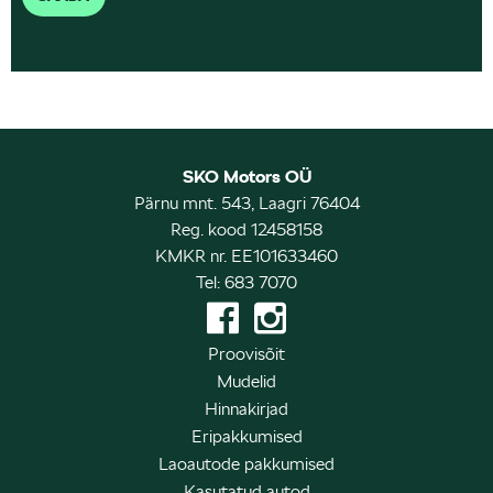
SKO Motors OÜ
Pärnu mnt. 543, Laagri 76404
Reg. kood 12458158
KMKR nr. EE101633460
Tel: 683 7070
Proovisõit
Mudelid
Hinnakirjad
Eripakkumised
Laoautode pakkumised
Kasutatud autod