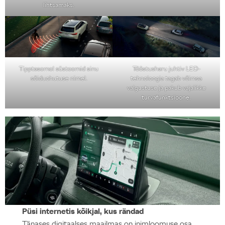
lihtsamaks.
Tipptasemel süsteemid sinu
Tööstusharu juhtiv LED-
sõiduohutuse nimel.
tehnoloogia tagab võimsa
valgustuse ja pakub vajalikke
turvafunktsioone.
Püsi internetis kõikjal, kus rändad
Tänases digitaalses maailmas on inimloomuse osa