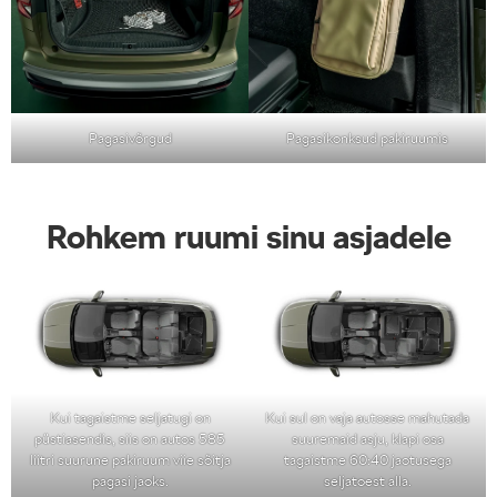
Pagasivõrgud
Pagasikonksud pakiruumis
Rohkem ruumi sinu asjadele
Kui tagaistme seljatugi on
Kui sul on vaja autosse mahutada
püstiasendis, siis on autos 585
suuremaid asju, klapi osa
liitri suurune pakiruum viie sõitja
tagaistme 60:40 jaotusega
pagasi jaoks.
seljatoest alla.