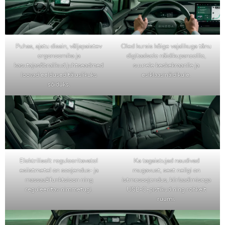
Puhas, ajatu disain, väljapaistev
Oled kursis kõige vajalikuga tänu
ergonoomika ja
digitaalsele näidikupaneelile,
kasutajasõbralikud juhtseadmed
suurele keskekraanile ja
loovad eeldused täiuslikuks
esiklaasinäidikule.
sõiduks.
Elektriliselt reguleeritavatel
Ka tagaistujad naudivad
esiistmetel on soojendus- ja
mugavust, sest neilgi on
massaažifunktsioon ning
istmesoojendus, kiirlaadimisega
reguleeritav nimmetugi.
USB-C-pistikud ning rohkelt
ruumi.