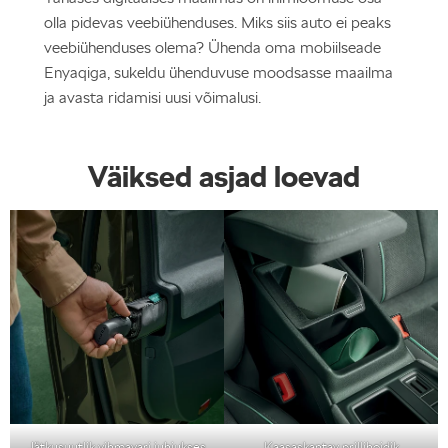
olla pidevas veebiühenduses. Miks siis auto ei peaks
veebiühenduses olema? Ühenda oma mobiilseade
Enyaqiga, sukeldu ühenduvuse moodsasse maailma
ja avasta ridamisi uusi võimalusi.
Väiksed asjad loevad
Jätkusuutlik vihmavari juhiukses
Kaasaskantav prillihoidik