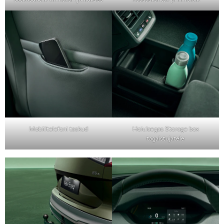
Mobiiltelefoni taskud
Hoiulaegas Storage box
tagaistujatele