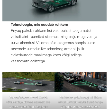
Tehnoloogia, mis suudab rohkem
Enyaq pakub rohkem kui vaid puhast, aegumatut
välisdisaini, ruumikat sisemust ning palju mugavus- ja
turvalahendusi. Vii oma sõidukogemus hoopis uuele
tasemele uuenduslike tehnoloogiate abil ja liitu
elektriautode maailmaga koos kõigi sellega
kaasnevate eelistega.
Turvasüsteem Travel Assist
Parkimine pole kunagi nii lihtne
võtab autojuhtimise osaliselt üle,
olnud. Lihtsalt vajuta õiget nuppu
muutes autosõidu sinu jaoks
või puuduta oma nutitelefoni.