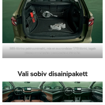
585-liitrine pakiruumimaht, mis on suurendatav 1710 liitrini, tagab
piisava ruumi igaks eesootavaks seikluseks.
Vali sobiv disainipakett