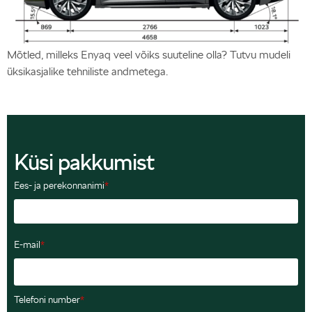
Mõtled, milleks Enyaq veel võiks suuteline olla? Tutvu mudeli
üksikasjalike tehniliste andmetega.
Küsi pakkumist
Ees- ja perekonnanimi
*
E-mail
*
Telefoni number
*