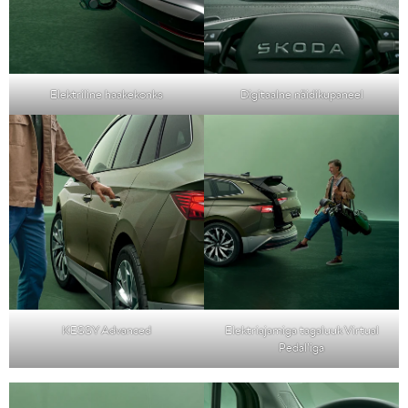
Elektriline haakekonks
Digitaalne näidikupaneel
KESSY Advanced
Elektriajamiga tagaluuk Virtual
Pedal’iga