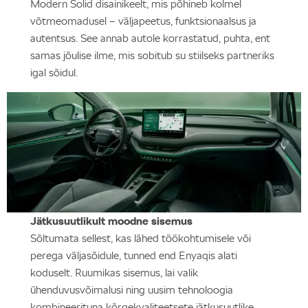
Modern Solid disainikeelt, mis põhineb kolmel
võtmeomadusel – väljapeetus, funktsionaalsus ja
autentsus. See annab autole korrastatud, puhta, ent
samas jõulise ilme, mis sobitub su stiilseks partneriks
igal sõidul.
Jätkusuutlikult moodne sisemus
Sõltumata sellest, kas lähed töökohtumisele või
perega väljasõidule, tunned end Enyaqis alati
koduselt. Ruumikas sisemus, lai valik
ühenduvusvõimalusi ning uusim tehnoloogia
kombineerituna kõrgekvaliteetsete jätkusuutlike