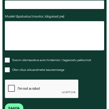
Mudeli täpstustus (mootor, käigukast jne)
Soovin olemasoleva auto hindamist / tagasiostu pakkumist
Olen nõus isikuandmete kasutamisega
*