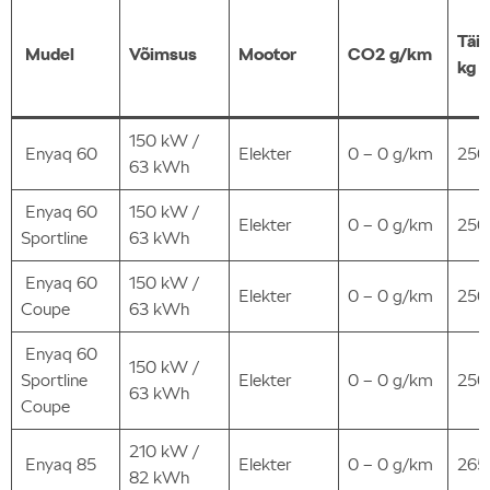
Täi
Mudel
Võimsus
Mootor
CO2 g/km
kg
150 kW /
Enyaq 60
Elekter
0 – 0 g/km
250
63 kWh
Enyaq 60
150 kW /
Elekter
0 – 0 g/km
250
Sportline
63 kWh
Enyaq 60
150 kW /
Elekter
0 – 0 g/km
250
Coupe
63 kWh
Enyaq 60
150 kW /
Sportline
Elekter
0 – 0 g/km
250
63 kWh
Coupe
210 kW /
Enyaq 85
Elekter
0 – 0 g/km
265
82 kWh