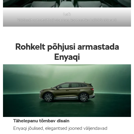
Loft
Valdavalt antratsiithall sisemus, kontrastiks hallid õmblused.
Rohkelt põhjusi armastada
Enyaqi
Tähelepanu tõmbav disain
Enyaqi jõulised, elegantsed jooned väljendavad