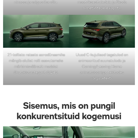
ninaosa ja valgusriba võlu.
maatriksesituledele ja Škoda
nimetähtedele kapotil.
21-tolliste rataste aerodünaamika
Uued C-kujulised tagatuled on
mängib olulist rolli saavutamaks
animeeritud suunatulede ja
märkimisväärselt madalat
Coming/Leaving Home
õhutakistustegurit 0,245.
animatsiooniga, tekitades
valgusefekti.
Sisemus, mis on pungil
konkurentsituid kogemusi