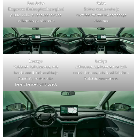
Eco Suite
Suite
Elegantne ökoloogiliselt pargitud
Stiilne musta naha ja
pruuni naha ja ventileeritavate
ventileeritavate esiistmetega
esiistmetega sisemus.
sisemus.
Lounge
Lodge
Valdavalt hall sisemus, mis
Jätkusuutlik ja kontrastne hall-
kombineerib tehisnahka ja
must sisemus, mis loodi Modern
Suedia’t, kontrastiks
Solid disaini vaimus.
helerohelised õmblused.