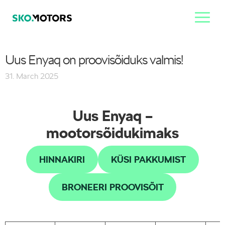
Uus Enyaq on proovisõiduks valmis!
31. March 2025
Uus Enyaq –
mootorsõidukimaks
HINNAKIRI
KÜSI PAKKUMIST
BRONEERI PROOVISÕIT