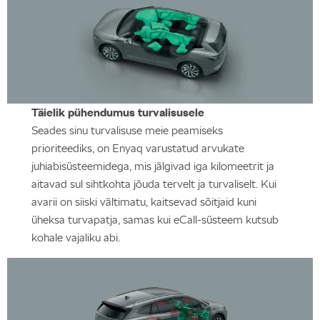
Täielik pühendumus turvalisusele
Seades sinu turvalisuse meie peamiseks
prioriteediks, on Enyaq varustatud arvukate
juhiabisüsteemidega, mis jälgivad iga kilomeetrit ja
aitavad sul sihtkohta jõuda tervelt ja turvaliselt. Kui
avarii on siiski vältimatu, kaitsevad sõitjaid kuni
üheksa turvapatja, samas kui eCall-süsteem kutsub
kohale vajaliku abi.