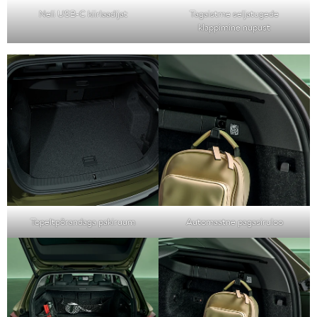
Neli USB-C kiirlaadijat
Tagaistme seljatugede
klappimine nupust
Topeltpõrandaga pakiruum
Automaatne pagasiruloo