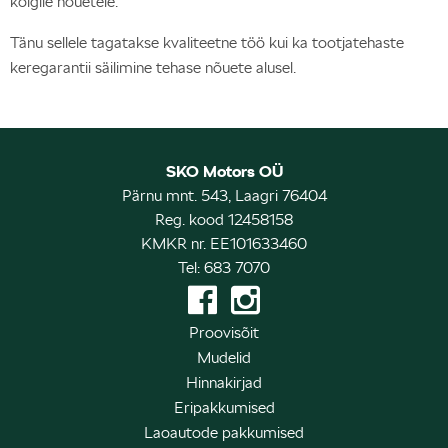
kõigile nõuetele.
Tänu sellele tagatakse kvaliteetne töö kui ka tootjatehaste
keregarantii säilimine tehase nõuete alusel.
SKO Motors OÜ
Pärnu mnt. 543, Laagri 76404
Reg. kood 12458158
KMKR nr. EE101633460
Tel: 683 7070
Proovisõit
Mudelid
Hinnakirjad
Eripakkumised
Laoautode pakkumised