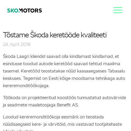
Tõstame Škoda keretööde kvaliteeti
24. April 2018
Škoda Laagri kliendid saavad olla kindlamast kindlamad, et
esindusse toodud autode keretööd saavad tehtud maailma
tasemel. Keretööd teostatakse nüüd kaasaaegseses Tabasalu
keskuses. Tegemist on Eesti kõige moodsama tehnikaga auto
kereremonditöökojaga.
Töökoda on projekteeritud koostöös tunnustatud autovärvide
ja seadmete maaletoojaga Benefit AS.
Loodud kereremonditöökoja eesmärk on teostada
nüüdisaegseid kere- ja värvitöid, mis vastavad tootjatehaste