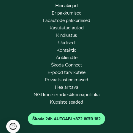
Hinnakirjad
Eripakkumised
Laoautode pakkumised
Kasutatud autod
Kindlustus
Uudised
Kontaktid
Ärikliendile
Škoda Connect
E-pood tarvikutele
Privaatsustingimused
Hea äritava
NGI kontserni keskkonnapoliitika
Küpsiste seaded
Škoda 24h AUTOABI +372 6979 182