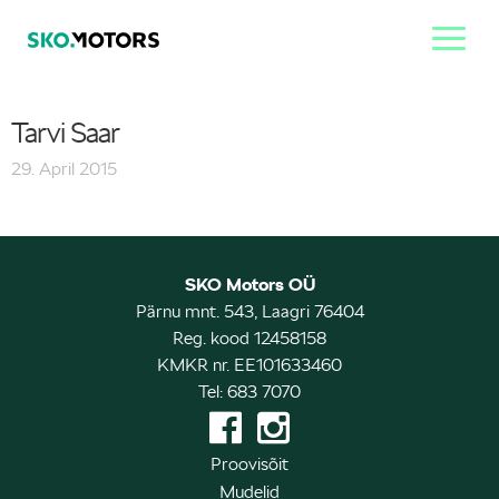
Tarvi Saar
29. April 2015
SKO Motors OÜ
Pärnu mnt. 543, Laagri 76404
Reg. kood 12458158
KMKR nr. EE101633460
Tel: 683 7070
Proovisõit
Mudelid