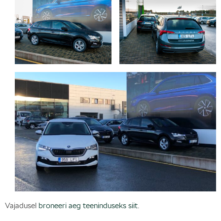
Vajadusel
broneeri aeg teeninduseks siit
.