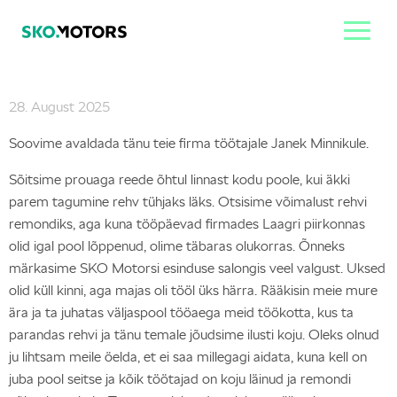
28. August 2025
Soovime avaldada tänu teie firma töötajale Janek Minnikule.
Sõitsime prouaga reede õhtul linnast kodu poole, kui äkki
parem tagumine rehv tühjaks läks. Otsisime võimalust rehvi
remondiks, aga kuna tööpäevad firmades Laagri piirkonnas
olid igal pool lõppenud, olime täbaras olukorras. Õnneks
märkasime SKO Motorsi esinduse salongis veel valgust. Uksed
olid küll kinni, aga majas oli tööl üks härra. Rääkisin meie mure
ära ja ta juhatas väljaspool tööaega meid töökotta, kus ta
parandas rehvi ja tänu temale jõudsime ilusti koju. Oleks olnud
ju lihtsam meile öelda, et ei saa millegagi aidata, kuna kell on
juba pool seitse ja kõik töötajad on koju läinud ja remondi