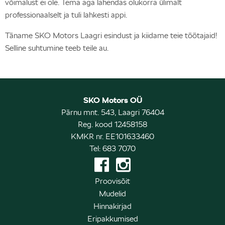
võimalust ei ole. Tema aga lahendas olukorra ülimalt
professionaalselt ja tuli lahkesti appi.
Täname SKO Motors Laagri esindust ja kiidame teie töötajaid!
Selline suhtumine teeb teile au.
SKO Motors OÜ
Pärnu mnt. 543, Laagri 76404
Reg. kood 12458158
KMKR nr. EE101633460
Tel: 683 7070
Proovisõit
Mudelid
Hinnakirjad
Eripakkumised