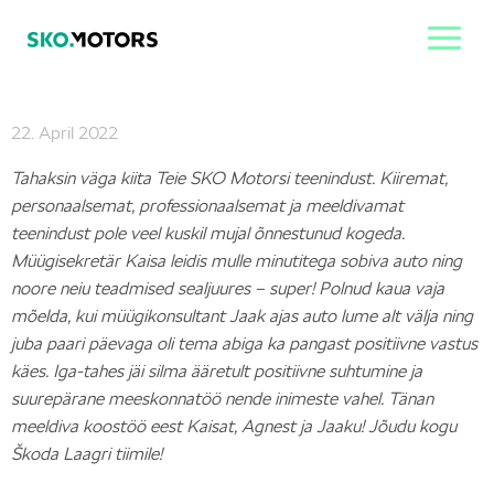
22. April 2022
Tahaksin väga kiita Teie SKO Motorsi teenindust. Kiiremat,
personaalsemat, professionaalsemat ja meeldivamat
teenindust pole veel kuskil mujal õnnestunud kogeda.
Müügisekretär Kaisa leidis mulle minutitega sobiva auto ning
noore neiu teadmised sealjuures – super! Polnud kaua vaja
mõelda, kui müügikonsultant Jaak ajas auto lume alt välja ning
juba paari päevaga oli tema abiga ka pangast positiivne vastus
käes. Iga-tahes jäi silma ääretult positiivne suhtumine ja
suurepärane meeskonnatöö nende inimeste vahel. Tänan
meeldiva koostöö eest Kaisat, Agnest ja Jaaku! Jõudu kogu
Škoda Laagri tiimile!