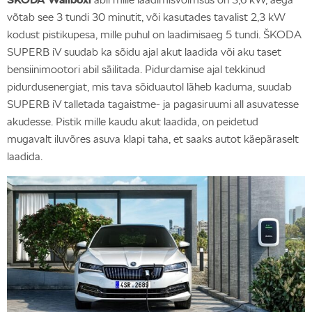
võtab see 3 tundi 30 minutit, või kasutades tavalist 2,3 kW
kodust pistikupesa, mille puhul on laadimisaeg 5 tundi. ŠKODA
SUPERB iV suudab ka sõidu ajal akut laadida või aku taset
bensiinimootori abil säilitada. Pidurdamise ajal tekkinud
pidurdusenergiat, mis tava sõiduautol läheb kaduma, suudab
SUPERB iV talletada tagaistme- ja pagasiruumi all asuvatesse
akudesse. Pistik mille kaudu akut laadida, on peidetud
mugavalt iluvõres asuva klapi taha, et saaks autot käepäraselt
laadida.