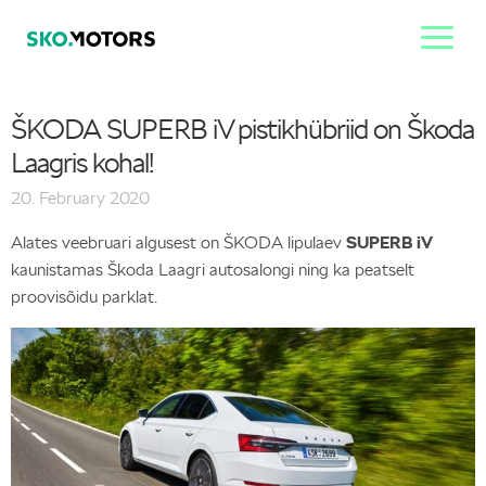
ŠKODA SUPERB iV pistikhübriid on Škoda
Laagris kohal!
20. February 2020
Alates veebruari algusest on ŠKODA lipulaev
SUPERB iV
kaunistamas Škoda Laagri autosalongi ning ka peatselt
proovisõidu parklat.