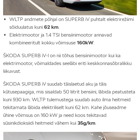
WLTP andmete põhjal on SUPERB iV puhtalt elektrirežiimi
sõiduulatus kuni
62 km
.
Elektrimootor ja 1.4 TSI bensiinimootor annavad
kombineeritult kokku võimsuse
160kW
.
ŠKODA SUPERB iV-l on nii tõhus bensiinimootor kui ka
elektrimootor, võimaldades seeläbi eriti keskkonnasõbralikku
liikuvust.
ŠKODA SUPERB iV suudab täislaetud aku ja täis
kütusepaagiga, mis sisaldab 50 liitrit bensiini, läbida peatusteta
kuni 930 km. WLTP tulemustega suudab auto ilma heitmeid
tekitamata läbida elektriliselt kuni 62 km. Kahe jõuseadme
ühine võimsus on 160 kW ja need koos tekitavad
süsinikdioksiidi heitmeid vähem kui
35g/km
.