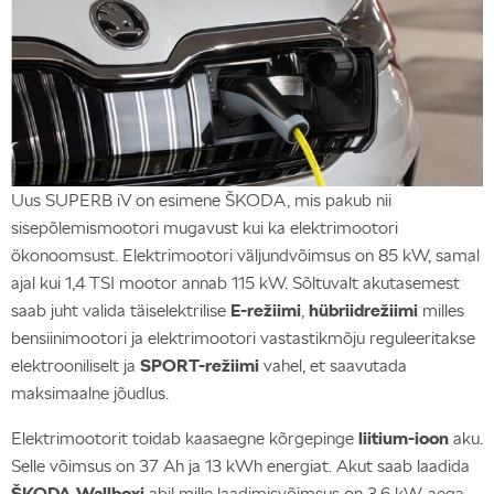
Uus SUPERB iV on esimene ŠKODA, mis pakub nii
sisepõlemismootori mugavust kui ka elektrimootori
ökonoomsust. Elektrimootori väljundvõimsus on 85 kW, samal
ajal kui 1,4 TSI mootor annab 115 kW. Sõltuvalt akutasemest
saab juht valida täiselektrilise
E-režiimi
,
hübriidrežiimi
milles
bensiinimootori ja elektrimootori vastastikmõju reguleeritakse
elektrooniliselt ja
SPORT-režiimi
vahel, et saavutada
maksimaalne jõudlus.
Elektrimootorit toidab kaasaegne kõrgepinge
liitium-ioon
aku.
Selle võimsus on 37 Ah ja 13 kWh energiat. Akut saab laadida
ŠKODA Wallboxi
abil mille laadimisvõimsus on 3,6 kW, aega