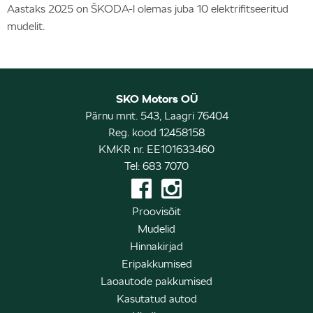
Aastaks 2025 on ŠKODA-l olemas juba 10 elektrifitseeritud
mudelit.
SKO Motors OÜ
Pärnu mnt. 543, Laagri 76404
Reg. kood 12458158
KMKR nr. EE101633460
Tel: 683 7070
Proovisõit
Mudelid
Hinnakirjad
Eripakkumised
Laoautode pakkumised
Kasutatud autod