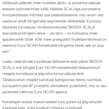
töötavad pidevalt meie mudelite aktiiv- ja passiivturvalisuse
edasise optimeerimise kallal. Näiteks SCALAga juurutasime
kompaktklassis mitmeid uusi juhiabisüsteeme, mis varem olid
saadaval ainult kõrgemate segmentide sõidukitele. Euroopa
sõidukite turvalisuse võrdluskatsetustel ŠKODA SCALA
saavutatud kõrgeim hinne – viis tärni – on tunnustus meie
igapäevasele tööle. Kõik meie praegused mudeliperekonnad on
teeninud Euro NCAPi katsetustel kõrgeima hinde, see on suur
edu.“
Lisaks viiele tärnile turvalisuse üldtaseme eest pälvis ŠKODA
SCALA eriti kõrged Euro NCAPi katsehinded täiskasvanud
reisijate turvalisuse ja jalgratturite turvalisuse eest.
Täiskasvanud reisijate kaitstuse kategoorias teenis ruumikas
kompaktmudel 97 protsenti võimalikest punktidest, mis on üks
paremaid tulemusi Euro NCAPi ajaloos.
Katsetajad andsid maksimaalsed kuus punkti ka jalgratturite
kaitstuse eest, mida kindlasti mõjutas positiivselt