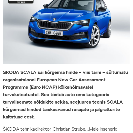
ŠKODA SCALA sai kõrgeima hinde – viis tärni – sõltumatu
organisatsiooni European New Car Assessment
Programme (Euro NCAP) kõikehõlmavatel
turvakatsetustel. See tõstab auto oma kategooria
turvalisemate sõidukite sekka, seejuures teenis SCALA
kõrgeimad hinded täiskasvanud reisijate ja jalgratturite
kaitstuse eest.
ŠKODA tehnikadirektor Christian Strube: „Meie insenerid