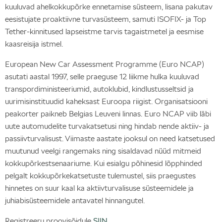
kuuluvad ahelkokkupõrke ennetamise süsteem, lisana pakutav
eesistujate proaktiivne turvasüsteem, samuti ISOFIX- ja Top
Tether-kinnitused lapseistme tarvis tagaistmetel ja eesmise
kaasreisija istmel.
European New Car Assessment Programme (Euro NCAP)
asutati aastal 1997, selle praeguse 12 liikme hulka kuuluvad
transpordiministeeriumid, autoklubid, kindlustusseltsid ja
uurimisinstituudid kaheksast Euroopa riigist. Organisatsiooni
peakorter paikneb Belgias Leuveni linnas. Euro NCAP viib läbi
uute automudelite turvakatsetusi ning hindab nende aktiiv- ja
passiivturvalisust. Viimaste aastate jooksul on need katsetused
muutunud veelgi rangemaks ning sisaldavad nüüd mitmeid
kokkupõrkestsenaariume. Kui esialgu põhinesid lõpphinded
pelgalt kokkupõrkekatsetuste tulemustel, siis praegustes
hinnetes on suur kaal ka aktiivturvalisuse süsteemidele ja
juhiabisüsteemidele antavatel hinnangutel.
Registreeru proovisõidule
SIIN
.