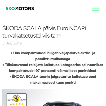
ŠKODA SCALA pälvis Euro NCAPi
turvakatsetustel viis tärni
5. July 2019
› Uus kompaktmudel hiilgab väljapaistva aktiiv- ja
passiivturvalisusega
› Täiskasvanud reisijate kaitstuse kategoorias sai ruumikas
kompaktmudel 97 protsenti võimalikest punktidest
› ŠKODA SCALA teenis jalgratturite kaitstuse eest
maksimaalsed kuus punkti