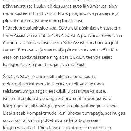
põhivarustusse kuuluv sõidusuunas auto lähiümbrust jälgiv
radarisüsteem Front Assist koos prognoosiva jalakäijate ja
jalgratturite tuvastamise ning linnaliikluse
hädapidurdusfunktsiooniga. Sõidurajal püsimise abisüsteem
Lane Assist on samuti ŠKODA SCALA põhivarustuses, kuna
ümberreastumise abisüsteem Side Assist, mis hoiatab juhti
tagant lähenevate ja vaatevälja pimealas asuvate sõidukite
eest, on saadaval lisana ning aitas SCALA teenida selles
kategoorias 3,5 punkti neljast võimalikust.
ŠKODA SCALA äärmiselt jäik kere oma suurte
deformatsioonitsoonide ja erakordselt vastupidava
reisijateruumiga tagab eeskujuliku passiivturvalisuse.
Kerematerjalidest peaaegu 70 protsenti moodustavad
kõrgtugevad, ultrakõrgtugevad ja erikarastusega terased.
Lisaks saab kompaktmudel kuni üheksa turvapatja, sealhulgas
soovi korral ka juhi põlveturvapadja ja tagumised
külgturvapadjad. Täiendavate turvafunktsioonide hulka