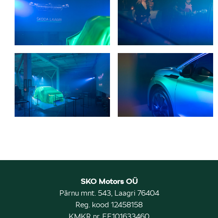
SKO Motors OÜ
Pärnu mnt. 543, Laagri 76404
Reg. kood 12458158
KMKR nr. EE101633460