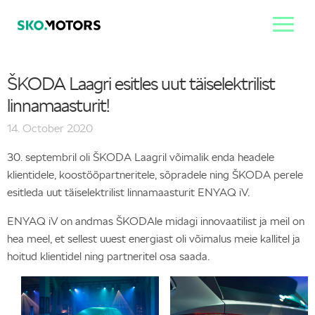
ŠKODA Laagri esitles uut täiselektrilist
linnamaasturit!
14. October 2020
30. septembril oli ŠKODA Laagril võimalik enda headele
klientidele, koostööpartneritele, sõpradele ning ŠKODA perele
esitleda uut täiselektrilist linnamaasturit ENYAQ iV.
ENYAQ iV on andmas ŠKODAle midagi innovaatilist ja meil on
hea meel, et sellest uuest energiast oli võimalus meie kallitel ja
hoitud klientidel ning partneritel osa saada.