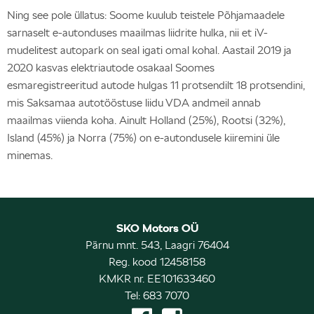
Ning see pole üllatus: Soome kuulub teistele Põhjamaadele
sarnaselt e-autonduses maailmas liidrite hulka, nii et iV-
mudelitest autopark on seal igati omal kohal. Aastail 2019 ja
2020 kasvas elektriautode osakaal Soomes
esmaregistreeritud autode hulgas 11 protsendilt 18 protsendini,
mis Saksamaa autotööstuse liidu VDA andmeil annab
maailmas viienda koha. Ainult Holland (25%), Rootsi (32%),
Island (45%) ja Norra (75%) on e-autondusele kiiremini üle
minemas.
SKO Motors OÜ
Pärnu mnt. 543, Laagri 76404
Reg. kood 12458158
KMKR nr. EE101633460
Tel: 683 7070