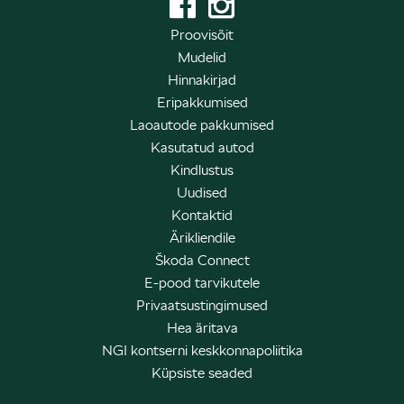
Proovisõit
Mudelid
Hinnakirjad
Eripakkumised
Laoautode pakkumised
Kasutatud autod
Kindlustus
Uudised
Kontaktid
Ärikliendile
Škoda Connect
E-pood tarvikutele
Privaatsustingimused
Hea äritava
NGI kontserni keskkonnapoliitika
Küpsiste seaded