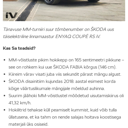
Tänavuse MM-turniiri suur tõmbenumber on ŠKODA uus
täiselektriline linnamaastur ENYAQ COUPÉ RS iV.
Kas Sa teadsid?
MM-võistluste pikim hokikepp on 165 sentimeetri pikkune –
see on rohkem kui uue ŠKODA FABIA kõrgus (146 cm).
Kiireim värav visati juba viis sekundit pärast mängu algust.
ŠKODA disainitiim kujundas 2018. aastal esimest korda
kõige väärtuslikumale mängijale mõeldud auhinna.
Suurim jäähoki MM-võistlustel mõõdetud uisutamiskiirus oli
41,32 km/h.
Hokilitrid tehakse küll peamiselt kummist, kuid võib tulla
üllatusena, et ka tahm on nende salajas hoitava koostisega
materjali üks osiseid.