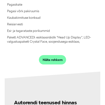
Pagasikate
Pagasi võrk pakiruumis
Kaubakinnituse konksud
Reisiarvesti
Esi- ja tagarataste porikummid
Pakett ADVANCEDl: esiklaasinäidik "Head Up Display", LED-
valgustuspakett Crystal Face, soojendusega esiklaas,
soojendusega tagaistmed, audiosüsteem Canton
Näita rohkem
Autorendi teenused hinnas