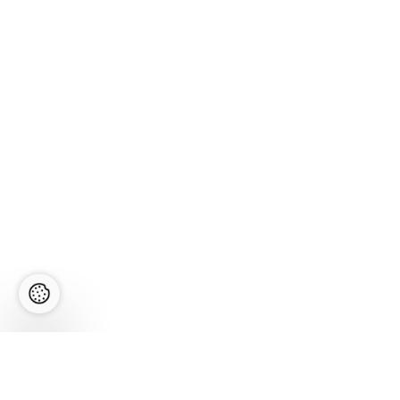
SKO Motors OÜ
Pärnu mnt. 543, Laagri 76404