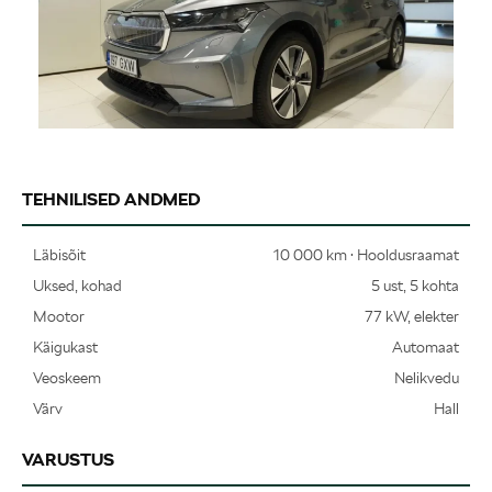
TEHNILISED ANDMED
Läbisõit
10 000 km · Hooldusraamat
Uksed, kohad
5 ust, 5 kohta
Mootor
77 kW, elekter
Käigukast
Automaat
Veoskeem
Nelikvedu
Värv
Hall
VARUSTUS