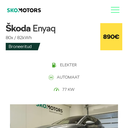
Škoda
Enyaq
890
€
80x / 82kWh
Broneeritud
ELEKTER
AUTOMAAT
77
KW