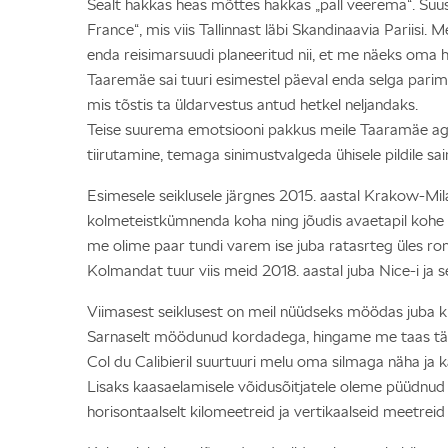
Sealt hakkas heas mõttes hakkas „pall veerema“. Suus
France“, mis viis Tallinnast läbi Skandinaavia Pariisi
enda reisimarsuudi planeeritud nii, et me näeks oma hi
Taaremäe sai tuuri esimestel päeval enda selga parima
mis tõstis ta üldarvestus antud hetkel neljandaks.
Teise suurema emotsiooni pakkus meile Taaramäe aga j
tiirutamine, temaga sinimustvalgeda ühisele pildile sa
Esimesele seiklusele järgnes 2015. aastal Krakow-Mila
kolmeteistkümnenda koha ning jõudis avaetapil kohe k
me olime paar tundi varem ise juba ratasrteg üles roni
Kolmandat tuur viis meid 2018. aastal juba Nice-i ja s
Viimasest seiklusest on meil nüüdseks möödas juba kuus
Sarnaselt möödunud kordadega, hingame me taas täpse
Col du Calibieril suurtuuri melu oma silmaga näha ja k
Lisaks kaasaelamisele võidusõitjatele oleme püüdnud ko
horisontaalselt kilomeetreid ja vertikaalseid meetr