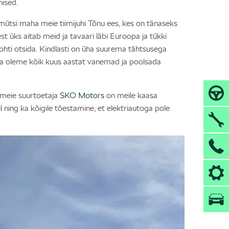
hised.
 mütsi maha meie tiimijuhi Tõnu ees, kes on tänaseks
st üks aitab meid ja tavaari läbi Euroopa ja tükki
ohti otsida. Kindlasti on üha suurema tähtsusega
sega oleme kõik kuus aastat vanemad ja poolsada
t meie suurtoetaja
SKO Motors
on meile kaasa
el ning ka kõigile tõestamine, et elektriautoga pole