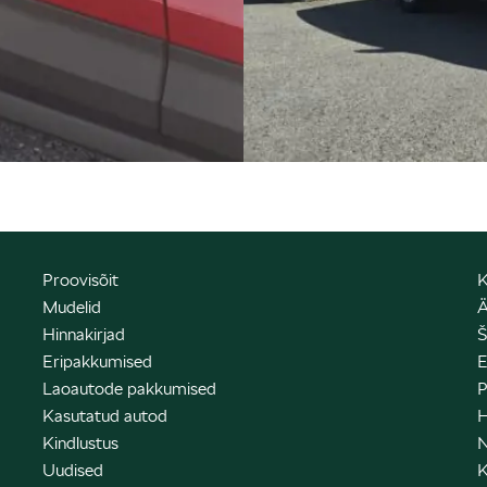
Proovisõit
K
Mudelid
Ä
Hinnakirjad
Š
Eripakkumised
E
Laoautode pakkumised
P
Kasutatud autod
H
Kindlustus
N
Uudised
K