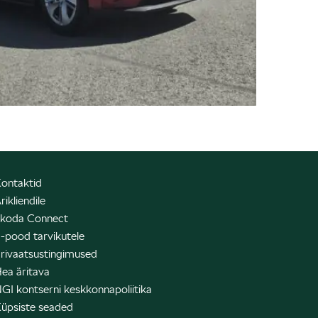
ontaktid
rikliendile
koda Connect
-pood tarvikutele
rivaatsustingimused
ea äritava
GI kontserni keskkonnapoliitika
üpsiste seaded