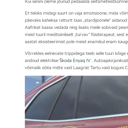
Kui senini oleme jõunud pedaalida seitsmeteistkümnes 
Et tekiks midagi suurt on vaja emotsioone, mida võime
päevaks kaheksa ratturit taas „stardijoonele“ aidanud 
Aafrikat kaasa vedada ning lisaks meile sobivaid peam
meid tuuril meditsiiniliselt „turvav“ füsiterapeut, s
aastat eksisteerimist pole meist enamikul enam kauge
Võrreldes eelnevate trippidega teeb selle tuuri kõige
andnud elektrilise
Škoda Enyaq IV
. Autoajakirjanikus
võimalik sõita mitte vaid Laagrist Tartu vaid koguni 