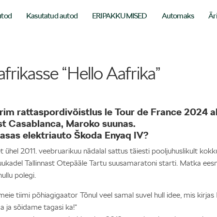
utod
Kasutatud autod
ERIPAKKUMISED
Automaks
Är
frikasse “Hello Aafrika”
urim rattaspordivõistlus le Tour de France 2024 a
st Casablanca, Maroko suunas.
aasas elektriauto Škoda Enyaq IV?
 ühel 2011. veebruarikuu nädalal sattus täiesti pooljuhuslikult kokk
kadel Tallinnast Otepääle Tartu suusamaratoni starti. Matka eesm
llu polegi.
eie tiimi põhiagigaator Tõnul veel samal suvel hull idee, mis kirjas R
a ja sõidame tagasi ka!“