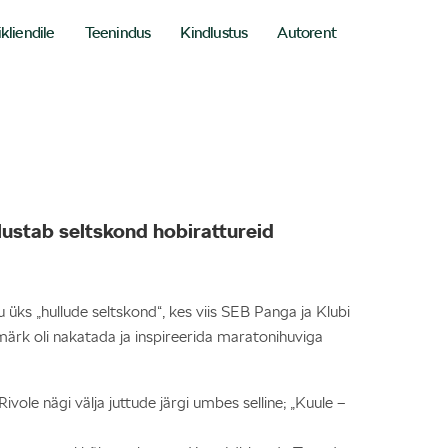
ikliendile
Teenindus
Kindlustus
Autorent
lustab seltskond hobirattureid
u üks „hullude seltskond“, kes viis SEB Panga ja Klubi
ärk oli nakatada ja inspireerida maratonihuviga
ivole nägi välja juttude järgi umbes selline; „Kuule –