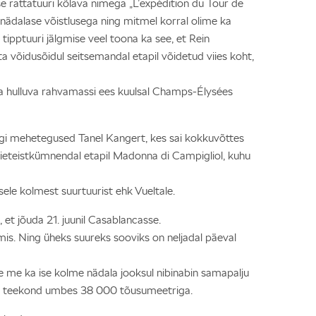
 rattatuuri kõlava nimega „L’expédition du Tour de
e nädalase võistlusega ning mitmel korral olime ka
 tipptuuri jälgmise veel toona ka see, et Rein
 võidusõidul seitsemandal etapil võidetud viies koht,
 ka hulluva rahvamassi ees kuulsal Champs-Élysées
 tegi mehetegused Tanel Kangert, kes sai kokkuvõttes
iieteistkümnendal etapil Madonna di Campigliol, kuhu
sele kolmest suurtuurist ehk Vueltale.
 et jõuda 21. juunil Casablancasse.
is. Ning üheks suureks sooviks on neljadal päeval
ume me ka ise kolme nädala jooksul nibinabin samapalju
rine teekond umbes 38 000 tõusumeetriga.