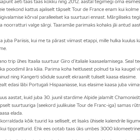
apunt aeti taas taas kokku ning 2012. aastal tegimegi oma esimese
. Meie teekond kattus ajaliselt täpselt Tour de France enam kui kolm
givalamise kõrval paralleelset ka suurtuuri ennast. Märgiliseks tegi
 noorratturi valge särgi. Taaramäe parimaks kohaks jäi antud aasta
uba Pariisis, kui me ta pärast viimast etappi, mille hulka kuulus
ime.
no trip ühes Itaalia suurtuur Giro d’italiale kaasaelamisega. Seal
a poodimil ära käia. Parima koha heitlusest polnud ta ka kaugel v
nud ning Kangerti sõidule suurelt ekraanilt tuliselt kaasa elasime.
ealt edasi läbi Portugali Hispaaniasse, kus elasime kaasa juba viima
 aastat, kuid juba 30. juunil stardime Alpide jalamilt Chamonix`st,
lt suurtuuriga (seekord juulikuise Tour de Franc-iga) samas rütm
aasa elada.
rraldada kõik tuurid ka selliselt, et lisaks ühisele kalendrile liig
eid kui tippratturid. Ehk ees ootab taas üks umbes 3000 kilomeet