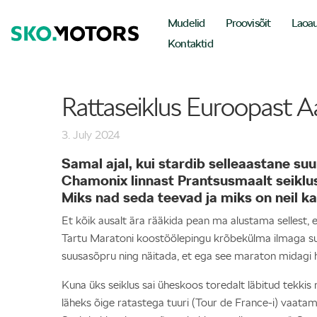
Mudelid
Proovisõit
Laoa
Kontaktid
Rattaseiklus Euroopast Aa
3. July 2024
Samal ajal, kui stardib selleaastane su
Chamonix linnast Prantsusmaalt seiklu
Miks nad seda teevad ja miks on neil k
Et kõik ausalt ära rääkida pean ma alustama sellest, et
Tartu Maratoni koostöölepingu krõbekülma ilmaga suu
suusasõpru ning näitada, et ega see maraton midagi hu
Kuna üks seiklus sai üheskoos toredalt läbitud tekkis m
läheks õige ratastega tuuri (Tour de France-i) vaatam