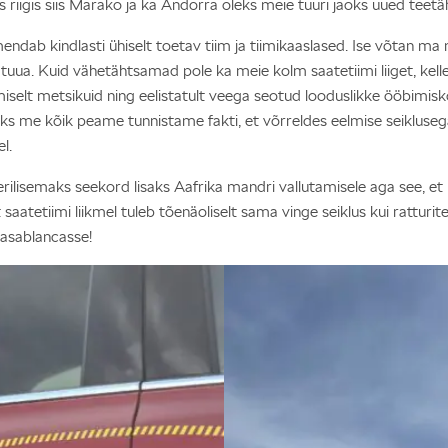
riigis siis Marako ja ka Andorra oleks meie tuuri jaoks uued teetä
ndab kindlasti ühiselt toetav tiim ja tiimikaaslased. Ise võtan ma
tuua. Kuid vähetähtsamad pole ka meie kolm saatetiimi liiget, kelle
iselt metsikuid ning eelistatult veega seotud looduslikke ööbimisk
est eks me kõik peame tunnistame fakti, et võrreldes eelmise seiklu
l.
 erilisemaks seekord lisaks Aafrika mandri vallutamisele aga see, e
t saatetiimi liikmel tuleb tõenäoliselt sama vinge seiklus kui ratturit
Casablancasse!