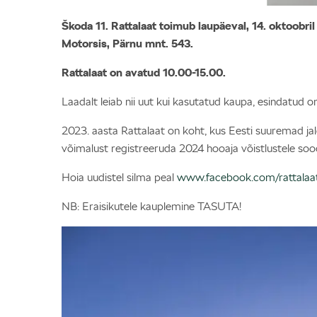
Škoda 11. Rattalaat toimub laupäeval, 14. oktoobr
Motorsis, Pärnu mnt. 543.
Rattalaat on avatud 10.00-15.00.
Laadalt leiab nii uut kui kasutatud kaupa, esindatud
2023. aasta Rattalaat on koht, kus Eesti suuremad ja
võimalust registreeruda 2024 hooaja võistlustele soo
Hoia uudistel silma peal
www.facebook.com/rattalaa
NB: Eraisikutele kauplemine TASUTA!