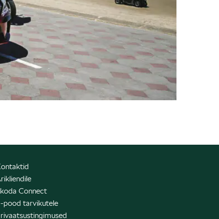
ontaktid
rikliendile
koda Connect
-pood tarvikutele
rivaatsustingimused