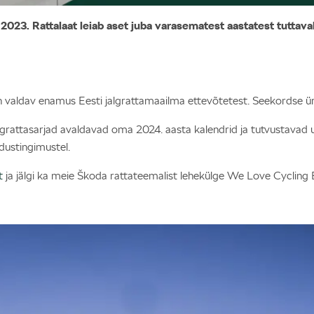
il 2023. Rattalaat leiab aset juba varasematest aastatest tutt
 on valdav enamus Eesti jalgrattamaailma ettevõtetest. Seekordse
lgrattasarjad avaldavad oma 2024. aasta kalendrid ja tutvustavad 
dustingimustel.
t
ja jälgi ka meie Škoda rattateemalist lehekülge We Love Cycling