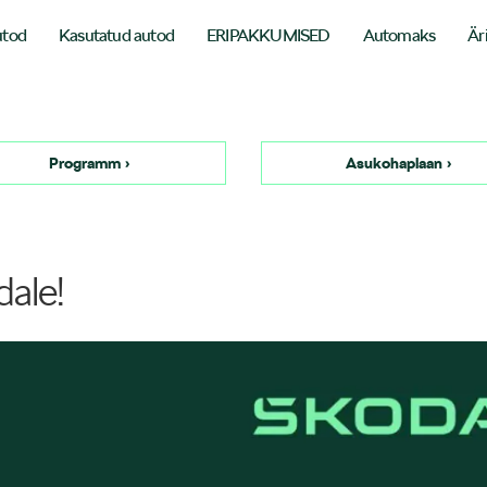
utod
Kasutatud autod
ERIPAKKUMISED
Automaks
Är
Programm ›
Asukohaplaan ›
dale!