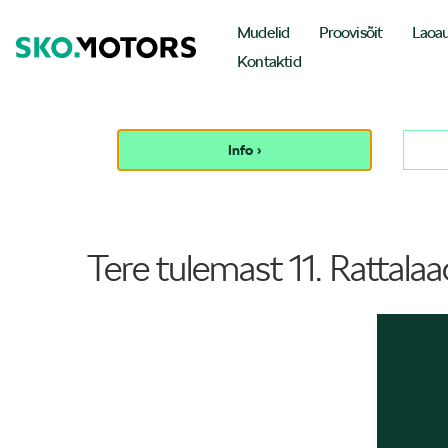
Mudelid
Proovisõit
Laoa
Kontaktid
Info ›
Tere tulemast 11. Rattalaa