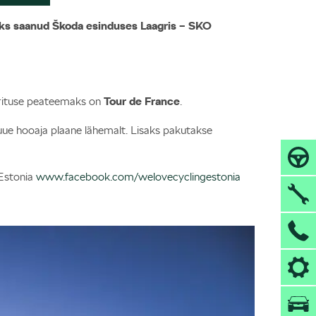
avaks saanud Škoda esinduses Laagris – SKO
 ürituse peateemaks on
Tour de France
.
uue hooaja plaane lähemalt. Lisaks pakutakse
 Estonia
www.facebook.com/welovecyclingestonia