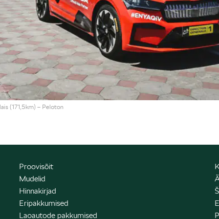
is (171,5km) – Peloton
Proovisõit
K
Mudelid
Ä
Hinnakirjad
Š
Eripakkumised
E
Laoautode pakkumised
P