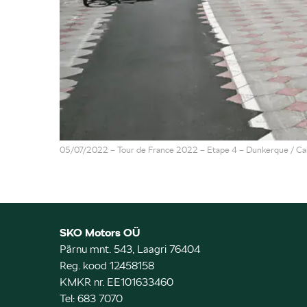
05/07/2022 – Tour de France 2022 – Etape 4 – Dunkerque / Cala
SKO Motors OÜ
Pärnu mnt. 543, Laagri 76404
Reg. kood 12458158
KMKR nr. EE101633460
Tel: 683 7070