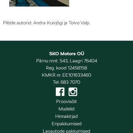
Piltide autorid: Andra Kuivjõgi ja Toivo Valp.
SKO Motors OÜ
Pärnu mnt. 543, Laagri 76404
Reg. kood 12458158
KMKR nr. EE101633460
Tel: 683 7070
Proovisõit
Mudelid
Hinnakirjad
Eripakkumised
Laoautode pakkumised