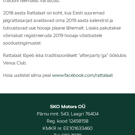
triatloni teemalist varustust.
2018 aasta Rattalaat on koht, kus Eesti suuremad
jalgrattasarjad avaldavad oma 2019 aasta kalendrid ja
tutvustavad uue hooaja plaane lähemalt. Lisaks pakutakse
võimalust registreeruda 2019 hooaja võistlustele
soodustingimustel.
Rattalaat lõpeb ikka traditsiooniliselt ”afterparty’ga” ööklubis
Venus Club.
Hoia uudistel silma peal
www.facebook.com/rattalaat
SKO Motors OÜ
Pärnu mnt. 543, Laagri 76404
Reg. kood 12458158
KMKR nr. EE101633460