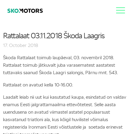
Rattalaat 03.11.2018 Škoda Laagris
17. October 2018
Škoda Rattalaat toimub laupäeval, 03. novembril 2018.
Rattalaat toimub jätkuvalt juba varasematest aastatest
tuttavaks saanud Škoda Laagri salongis, Pärnu mnt. 543.
Rattalaat on avatud kella 10-16.00.
Laadalt leiab nii uut kui kasutatud kaupa, esindatud on valdav
enamus Eesti jalgrattamaailma ettevõtetest. Selle aasta
uuendusena on avatud viimastel astatel populaarsust
kasvatanud triatloni ala, kus kõigil huvilistel võimalus
registeerida Ironmani Eesti võistlustele ja soetada erinevat