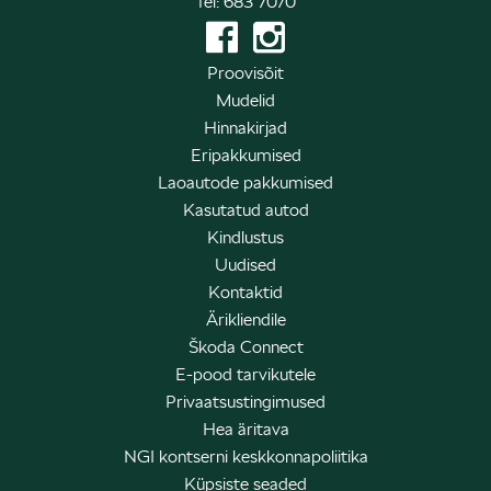
Tel: 683 7070
Proovisõit
Mudelid
Hinnakirjad
Eripakkumised
Laoautode pakkumised
Kasutatud autod
Kindlustus
Uudised
Kontaktid
Ärikliendile
Škoda Connect
E-pood tarvikutele
Privaatsustingimused
Hea äritava
NGI kontserni keskkonnapoliitika
Küpsiste seaded