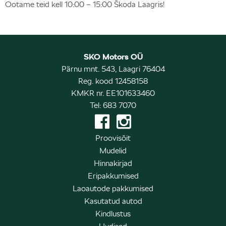
Ootame teid kell 10:00 – 15:00 Škoda Laagris!
SKO Motors OÜ
Pärnu mnt. 543, Laagri 76404
Reg. kood 12458158
KMKR nr. EE101633460
Tel: 683 7070
Proovisõit
Mudelid
Hinnakirjad
Eripakkumised
Laoautode pakkumised
Kasutatud autod
Kindlustus