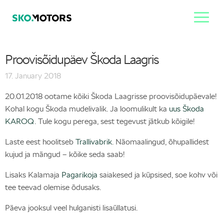
Proovisõidupäev Škoda Laagris
17. January 2018
20.01.2018 ootame kõiki Škoda Laagrisse proovisõidupäevale!
Kohal kogu Škoda mudelivalik. Ja loomulikult ka
uus Škoda
KAROQ
. Tule kogu perega, sest tegevust jätkub kõigile!
Laste eest hoolitseb
Trallivabrik
. Näomaalingud, õhupallidest
kujud ja mängud – kõike seda saab!
Lisaks Kalamaja
Pagarikoja
saiakesed ja küpsised, soe kohv või
tee teevad olemise õdusaks.
Päeva jooksul veel hulganisti lisaüllatusi.