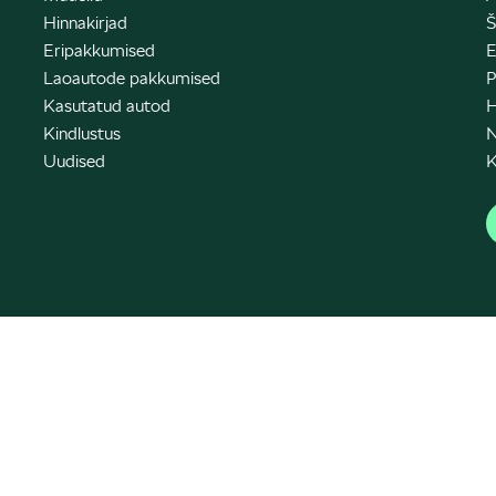
Hinnakirjad
Š
Eripakkumised
E
Laoautode pakkumised
P
Kasutatud autod
H
Kindlustus
N
Uudised
K