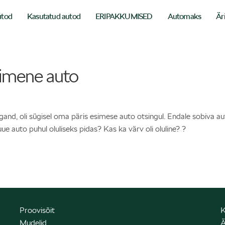
utod
Kasutatud autod
ERIPAKKUMISED
Automaks
Är
simene auto
rgand, oli sügisel oma päris esimese auto otsingul. Endale sobiva au
uue auto puhul oluliseks pidas? Kas ka värv oli oluline? ?
Proovisõit
K
Mudelid
Ä