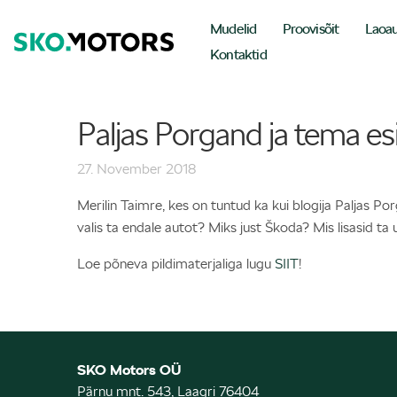
Mudelid
Proovisõit
Laoa
Kontaktid
Paljas Porgand ja tema e
27. November 2018
Merilin Taimre, kes on tuntud ka kui blogija Paljas Po
valis ta endale autot? Miks just Škoda? Mis lisasid ta 
Loe põneva pildimaterjaliga lugu
SIIT
!
SKO Motors OÜ
Pärnu mnt. 543, Laagri 76404