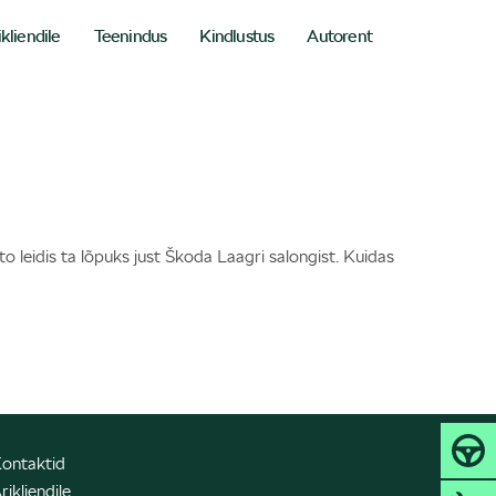
ikliendile
Teenindus
Kindlustus
Autorent
to leidis ta lõpuks just Škoda Laagri salongist. Kuidas
ontaktid
rikliendile