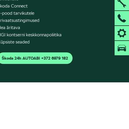
koda Connect
-pood tarvikutele
rivaatsustingimused
ea äritava
GI kontserni keskkonnapoliitika
üpsiste seaded
Škoda 24h AUTOABI +372 6979 182