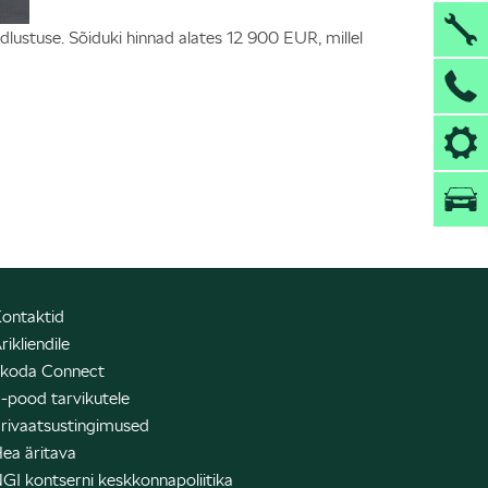
dlustuse. Sõiduki hinnad alates 12 900 EUR, millel
ontaktid
rikliendile
koda Connect
-pood tarvikutele
rivaatsustingimused
ea äritava
GI kontserni keskkonnapoliitika