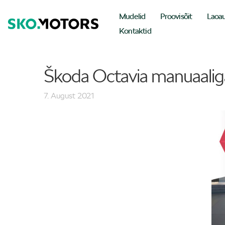
Mudelid
Proovisõit
Laoa
Kontaktid
Škoda Octavia manuaali
7. August 2021