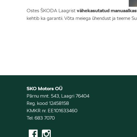
Ostes ŠKODA Laagrist
vähekasutatud manuaalka
kehtib ka garantii. Võta meiega ühendust ja teeme Su
SKO Motors OÜ
Pärnu mnt. 543, Laagri 76404
Reg. kood 12458158
KMKR nr. EE101633460
Tel: 683 7070