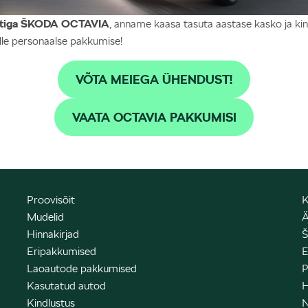
stiga ŠKODA OCTAVIA
, anname kaasa tasuta aastase kasko ja kin
lle personaalse pakkumise!
VÕTA MEIEGA ÜHENDUST!
VAATA OCTAVIA PAKKUMISI
Proovisõit
K
Mudelid
Ä
Hinnakirjad
Š
Eripakkumised
E
Laoautode pakkumised
P
Kasutatud autod
H
Kindlustus
N