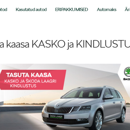
utod
Kasutatud autod
ERIPAKKUMISED
Automaks
Är
ga kaasa KASKO ja KINDLUSTUS