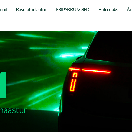
utod
Kasutatud autod
ERIPAKKUMISED
Automaks
Är