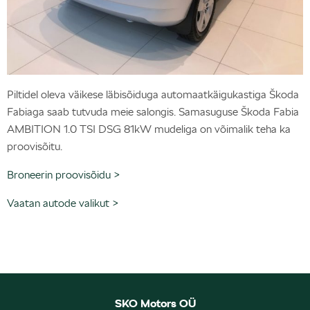
Piltidel oleva väikese läbisõiduga automaatkäigukastiga Škoda
Fabiaga saab tutvuda meie salongis. Samasuguse Škoda Fabia
AMBITION 1.0 TSI DSG 81kW mudeliga on võimalik teha ka
proovisõitu.
Broneerin proovisõidu >
Vaatan autode valikut >
SKO Motors OÜ