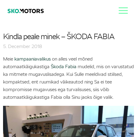
Kindla peale minek – ŠKODA FABIA
5. December 2018
Meie
kampaaniavalikus
on alles veel mõned
automaatkäigukastiga
Škoda Fabia
mudelid, mis on varustatud
ka mitmete mugavuslisadega. Kui Sulle meeldivad stiilsed,
kompaktsed, ent ruumikad väikeautod ning Sa ei tee
kompromisse mugavuses ega turvalisuses, siis võib
automaatkäigukastiga Fabia olla Sinu jaoks õige valik.