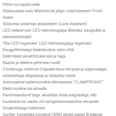
Põlve turvapadi juhile
Sõidusuunas auto lähiümbrust jälgiv radarisüsteem Front
Assist
Sõidureas püsimise abisüsteem (Lane Assistant)
LED esilaternad: LED tehnoloogiaga lähituled, kaugtuled ja
päevasõidutuled
Täis-LED tagatuled: LED-tehnoloogiaga tagatuled
Kaugjuhtimisega kesklukustus, kaks võtit
Elektrilised aknatõstukid ees ja taga
Raadio ja telefoni juhtimine roolilt
2 kodaraga nahkrool (reguleeritava kõrguse ja sügavusega),
nahkkattega käigukangi ja käsipiduri hoob
Automaatne kahetsooniline kliimaseade “CLIMATRONIC”
Elektrooniline kiirushoidik
Parkimisandurid taga, akustilise hoiatussignaaliga, info
kuvatakse ka raadio või navigatsiooniseadme ekraanile
Soojendusega esiistmed
SunSet: tumedaks toonitud (35%) aknad alates B-piilarist