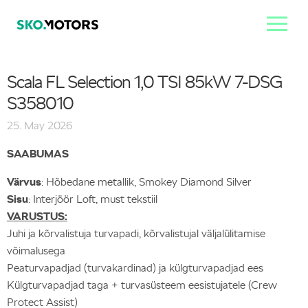
Scala FL Selection 1,0 TSI 85kW 7-DSG
S358010
25. May 2026
SAABUMAS
Värvus
: Hõbedane metallik, Smokey Diamond Silver
Sisu
: Interjöör Loft, must tekstiil
VARUSTUS:
Juhi ja kõrvalistuja turvapadi, kõrvalistujal väljalülitamise
võimalusega
Peaturvapadjad (turvakardinad) ja külgturvapadjad ees
Külgturvapadjad taga + turvasüsteem eesistujatele (Crew
Protect Assist)