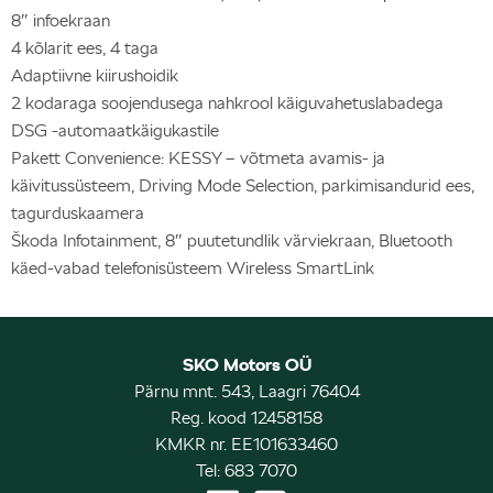
8″ infoekraan
4 kõlarit ees, 4 taga
Adaptiivne kiirushoidik
2 kodaraga soojendusega nahkrool käiguvahetuslabadega
DSG -automaatkäigukastile
Pakett Convenience: KESSY – võtmeta avamis- ja
käivitussüsteem, Driving Mode Selection, parkimisandurid ees,
tagurduskaamera
Škoda Infotainment, 8″ puutetundlik värviekraan, Bluetooth
käed-vabad telefonisüsteem Wireless SmartLink
SKO Motors OÜ
Pärnu mnt. 543, Laagri 76404
Reg. kood 12458158
KMKR nr. EE101633460
Tel: 683 7070