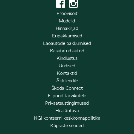
Proovisõit
Mudelid
Hinnakirjad
Eripakkumised
Laoautode pakkumised
Kasutatud autod
Kindlustus
Uudised
Kontaktid
Ärikliendile
Škoda Connect
E-pood tarvikutele
Privaatsustingimused
Hea äritava
NGI kontserni keskkonnapoliitika
Küpsiste seaded