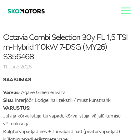
Octavia Combi Selection 30y FL 1,5 TSI
m-Hybrid 110kW 7-DSG (MY26)
S356468
11. June 2026
SAABUMAS
Värvus
: Agave Green erivärv
Sisu
: Interjöör Lodge: hall tekstiil / must kunstnahk
VARUSTUS:
Juhi ja kõrvalistuja turvapadi, kõrvalistujal väljalülitamise
võimalusega
Külgturvapadjad ees + turvakardinad (peaturvapadjad)
Külgturvapadi esiistmete vahel