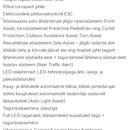
Põlve turvapadi juhile
Elektrooniline juhitavuskontroll ESC
Sõidusuunas auto lähiümbrust jälgiv radarisüsteem Front
Assist, turvasüsteemid Predictive Pedestrian ning Cyclist
Protection, Collision Avoidance Assist, Turn Assist
Reavahetuse abisüsteem Side Assist – jälgib radarite abil
sõiduki taha ja kõrvale jäävat ala ning hoiatab juhti tagant
lähenevate sõidukite eest + tagurdamisel läheneva sõiduki eest
hoiatav süsteem (Rear Traffic Alert)
LED-esilaternad: LED-tehnoloogiaga lähi-, kaug- ja
päevasõidutuled
Kaug- ja lähitulede automaatne lülitus, lülitab pimedal ajal
sõites kaugtulesid automaatselt sisse/välja vastavalt
liiklusoludele (Auto Light Assist)
Tagurduskaamera, pesuriga
Full-LED tagatuled, dünaamilised suunatuled taga +
tagurduskaamera
Vihmasensor + Coming/Leaving Home funktsioon