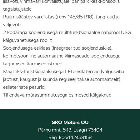
lisavõti, vihmavari kõrvalistujale, panipaik keskkonsoolis
tagaistujatele
Ruumisäästev varuratas (rehv 145/85 R18), tungraud ja
veljevõti
2 kodaraga soojendusega multifunktsionaalne nahkrool DSG
käiguvahetusega roolilt
Soojendusega esiklaas (integreeritud soojenduskile),
kolmetsooniline automaatne kliimaseade, soojendusega
tagumised äärmised istmed
Maatriks-funktsionaalsusega LED-esilaternad (valgusvihu
jaotust, kaugust ja suunda reguleeritakse automaatselt),
esilaternate pesurid
Täiendava mürasummutusega esimesed külgaknad
SKO Motors OÜ
Pärnu mnt. 543, Laagri 76404
Reg. kood 12458158