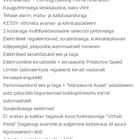
Kaugjuhtimisega kesklukustus, kaks võtit
Tehase alarm, mahu- ja kallutusanduriga
KESSY: võtmeta avamis- ja käivitussüsteem
2 kodaraga multifunktsionaalne nahkrool juhtimisega
Elektriliselt reguleeritavad, soojendusega, kokkuklapitavad
küljepeeglid, juhipoolne automaatselt tumenev
Elektrilised aknatõstukid ees ja taga
Elektrooniline kiirushoidik + kiirusepiirik Predictive Speed
Limiter (aktiveerituna reguleerib kiirust vastavalt
kiirusepiirangutele)
Parkimisandurid ees ja taga + “Manoeuvre Assist” abisüsteem:
auto pidurdab tagurdamisel kokkupõrkeohu korral
automaatselt
Soojendusega esiistmed
El. avatav ja suletav tagaluuk koos funktsiooniga “Virtual
Pedal” (tagaluugi avamine ja sulgemine kaitseraua all asuva
liigutussensori abil)