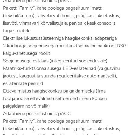
Adaptiivne püsikiirushoidik pACC
Pakett “Family”: kahe poolega pagasiruumi matt
(tekstiil/kumm), tahvelarvuti hoidik, prügikast uksetaskus,
lisavõti, vihmavari kõrvalistujale, panipaik keskkonsoolis
tagaistujatele
Elektrilise lukustussüsteemiga haagisekonks, adapteriga
2 kodaraga soojendusega multifunktsionaalne nahkrool DSG
käiguvahetusega roolilt
Soojendusega esiklaas (integreeritud soojenduskile)
Maatriks-funktsionaalsusega LED-esilaternad (valgusvihu
jaotust, kaugust ja suunda reguleeritakse automaatselt),
esilaternate pesurid
Ettevalmistus haagisekonksu paigaldamiseks (ilma
tootjapoolse ettevalmistuseta ei ole hilisem konksu
paigaldamine võimalik)
Adaptiivne püsikiirushoidik pACC
Pakett “Family”: kahe poolega pagasiruumi matt
(tekstiil/kumm), tahvelarvuti hoidik, prügikast uksetaskus,