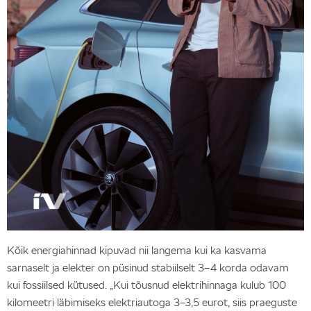
Kõik energiahinnad kipuvad nii langema kui ka kasvama
sarnaselt ja elekter on püsinud stabiilselt 3–4 korda odavam
kui fossiilsed kütused. „Kui tõusnud elektrihinnaga kulub 100
kilomeetri läbimiseks elektriautoga 3–3,5 eurot, siis praeguste