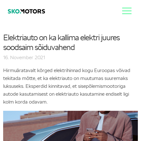
Elektriauto on ka kallima elektri juures
soodsaim sõiduvahend
16. November 2021
Hirmuäratavalt kõrged elektrihinnad kogu Euroopas võivad
tekitada mõtte, et ka elektriauto on muutumas suuremaks
luksuseks. Eksperdid kinnitavad, et sisepõlemismootoriga
autode kasutamisest on elektriauto kasutamine endiselt ligi
kolm korda odavam.