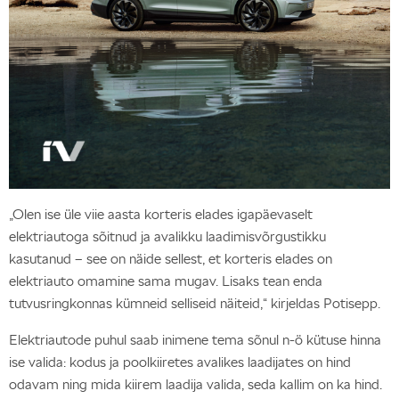
„Olen ise üle viie aasta korteris elades igapäevaselt
elektriautoga sõitnud ja avalikku laadimisvõrgustikku
kasutanud – see on näide sellest, et korteris elades on
elektriauto omamine sama mugav. Lisaks tean enda
tutvusringkonnas kümneid selliseid näiteid,“ kirjeldas Potisepp.
Elektriautode puhul saab inimene tema sõnul n-ö kütuse hinna
ise valida: kodus ja poolkiiretes avalikes laadijates on hind
odavam ning mida kiirem laadija valida, seda kallim on ka hind.