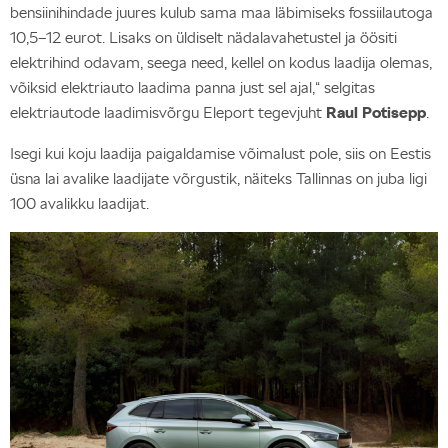
bensiinihindade juures kulub sama maa läbimiseks fossiilautoga
10,5–12 eurot. Lisaks on üldiselt nädalavahetustel ja öösiti
elektrihind odavam, seega need, kellel on kodus laadija olemas,
võiksid elektriauto laadima panna just sel ajal,“ selgitas
elektriautode laadimisvõrgu Eleport tegevjuht
Raul Potisepp
.
Isegi kui koju laadija paigaldamise võimalust pole, siis on Eestis
üsna lai avalike laadijate võrgustik, näiteks Tallinnas on juba ligi
100 avalikku laadijat.