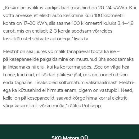
„Keskmine avalikus laadijas laadimise hind on 20–24 s/kWh. Kui
võtta arvesse, et elektriauto keskmine kulu 100 kilomeetri
kohta on 17–20 kWh, siis saame 100 kilomeetri kuluks 3,4–4,8
eurot, mis on endiselt 2–3 korda soodsam võrreldes
fossiilkütustel sõitvate autodega,“ lisas ta.
Elektrit on sealjuures võimalik tänapäeval toota ka ise –
päikesepaneelide paigaldamine on muutunud üha soodsamaks
ja lihtsamaks nii era- kui ka kortermajades. „See on väga hea
tunne, kui tead, et sõidad päikese jõul, mis on toodetud sinu
enda tagaaias. Lisaks oled sõltumatum välismaailmast. Elektri-
ega ka kütusehind ei hirmuta enam, pigem on vastupidi. Need,
kellel on päikesepaneelid, saavad kõrge hinna korral elektrit
väga kasumlikult võrku müüa,“ rääkis Potisepp.
SKO Motors OÜ