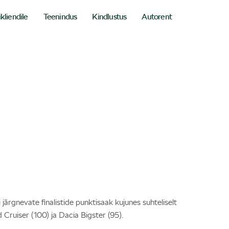
ikliendile
Teenindus
Kindlustus
Autorent
i järgnevate finalistide punktisaak kujunes suhteliselt
 Cruiser (100) ja Dacia Bigster (95).