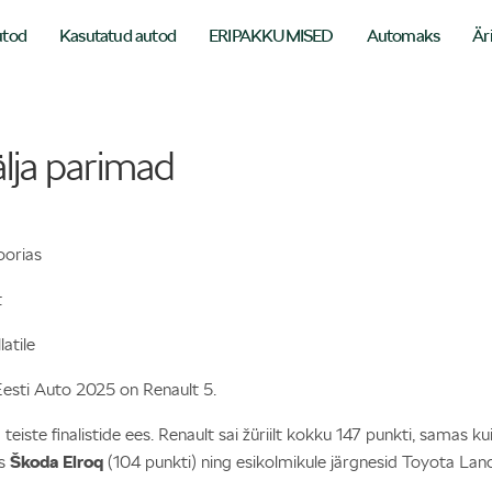
utod
Kasutatud autod
ERIPAKKUMISED
Automaks
Är
älja parimad
oorias
t
atile
esti Auto 2025 on Renault 5.
 teiste finalistide ees. Renault sai žüriilt kokku 147 punkti, samas ku
ks
Škoda Elroq
(104 punkti) ning esikolmikule järgnesid Toyota Land