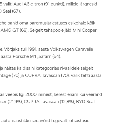
liti Audi A6 e-tron (91 punkti), millele järgnesid
 Seal (67).
che panid oma paremusjärjestuses esikohale kõik
 AMG GT (68). Selgelt tahapoole jäid Mini Cooper
ihe. Võitjaks tuli 1991. aasta Volkswagen Caravelle
aasta Porsche 911 „Safari“ (64).
a näitas ka disaini kategoorias rivaalidele selgelt
ntage (70) ja CUPRA Tavascan (70). Valik tehti aasta
as veebis ligi 2000 inimest, kellest enam kui veerand
ruiser (21,9%), CUPRA Tavascan (12,8%), BYD Seal
i automaastikku sedavõrd tugevalt, otsustasid