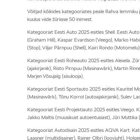
Võitjad kõikides kategooriates peale Rahva lemmiku ja
kuulus viide žüriisse 50 inimest.
Kategooriat Eesti Auto 2025 esitles Shell. Eesti Auto
(Graham Hill), Kaspar Evardson (Veego), Marko Habic
(Stop), Viljar Pärnpuu (Shell), Kairi Rondo (Motomel
Kategooriat Eesti Roheauto 2025 esitles Alexela. Züri
(ajakirjanik), Risto Pirnpuu (Masinawärk), Martin Rin
Marjen Võsujalg (sisulooja).
Kategooriat Eesti Sportauto 2025 esitles Kauritel Mot
(Masinawärk), Tõnu Korrol (autoajakirjanik), Sulev La
Kategooriat Eesti Projektiauto 2025 esitles Veego. Kat
Jakko Maltis (muusikust autoentusiast), Jüri Muttika 
Kategooriat Autodisain 2025 esitles AQVA Kart. Kateg
Laasner (multidisainer), Rainer Olbri (loovjuht), Holge