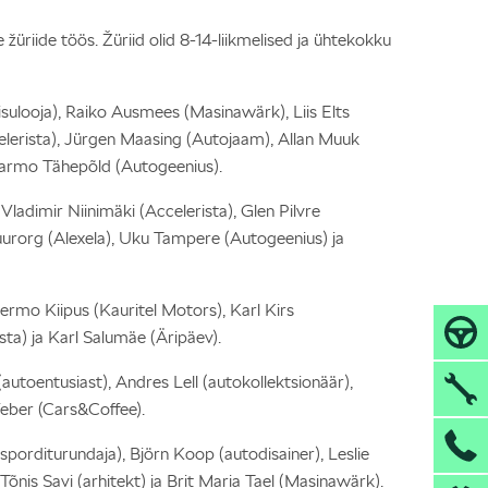
üriide töös. Žüriid olid 8-14-liikmelised ja ühtekokku
isulooja), Raiko Ausmees (Masinawärk), Liis Elts
lerista), Jürgen Maasing (Autojaam), Allan Muuk
 Tarmo Tähepõld (Autogeenius).
ladimir Niinimäki (Accelerista), Glen Pilvre
Suurorg (Alexela), Uku Tampere (Autogeenius) ja
Germo Kiipus (Kauritel Motors), Karl Kirs
sta) ja Karl Salumäe (Äripäev).
autoentusiast), Andres Lell (autokollektsionäär),
Veber (Cars&Coffee).
porditurundaja), Björn Koop (autodisainer), Leslie
 Tõnis Savi (arhitekt) ja Brit Maria Tael (Masinawärk).