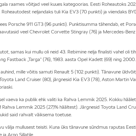
ala raames võitjad veel kuues kategoorias. Eesti Roheautoks 2025 va
 Roheautodest neljandaks tuli Kia EV3 (70 punkti) ja viiendaks BYD
 ees Porsche 911 GT3 (96 punkti). Punktisumma tähendab, et Pors
aavutasid veel Chevrolet Corvette Stingray (76) ja Mercedes-Benz
ot, samas kui mullu oli neid 43. Rebimine nelja finalisti vahel oli t
ng Fastback „Targa“ (76), 1983. aasta Opel Kadett (69) ning 2000. 
 auhind, mille võitis samuti Renault 5
(102 punkti). Tänavune üldvõitj
 Toyota Land Cruiser (80), järgnesid Kia EV3 (78), Aston Martin Va
riaski.
isel vaeva ka publik ehk valiti ka Rahva Lemmik 2025. Kokku häälet
ck FM Rahva Lemmik 2025 (27,1% häältest). Järgnesid Toyota Land C
ukid said rahvalt väiksema toetuse.
u välja mullusest teisiti. Kuna üks tänavune sündmus raputas Eest
a Arno Sillatile.