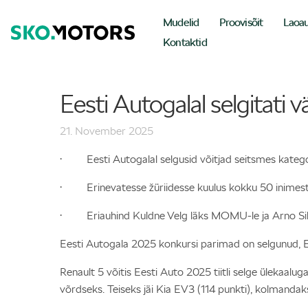
Mudelid
Proovisõit
Laoa
Kontaktid
Eesti Autogalal selgitati v
21. November 2025
· Eesti Autogalal selgusid võitjad seitsmes kateg
· Erinevatesse žüriidesse kuulus kokku 50 inimes
· Eriauhind Kuldne Velg läks MOMU-le ja Arno Sill
Eesti Autogala 2025 konkursi parimad on selgunud, E
Renault 5 võitis Eesti Auto 2025 tiitli selge ülekaaluga
võrdseks. Teiseks jäi Kia EV3 (114 punkti), kolmanda