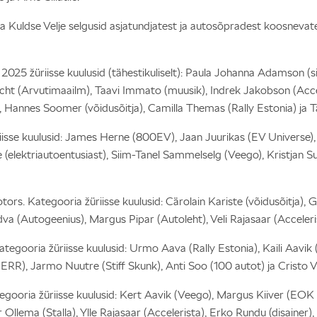
 Kuldse Velje selgusid asjatundjatest ja autosõpradest koosnevate ž
 2025 žüriisse kuulusid (tähestikuliselt): Paula Johanna Adamson (s
ht (Arvutimaailm), Taavi Immato (muusik), Indrek Jakobson (Acce
u), Hannes Soomer (võidusõitja), Camilla Themas (Rally Estonia) ja
isse kuulusid: James Herne (800EV), Jaan Juurikas (EV Universe), V
ne (elektriautoentusiast), Siim-Tanel Sammelselg (Veego), Kristjan 
ors. Kategooria žüriisse kuulusid: Cärolain Kariste (võidusõitja), 
dva (Autogeenius), Margus Pipar (Autoleht), Veli Rajasaar (Acceleri
egooria žüriisse kuulusid: Urmo Aava (Rally Estonia), Kaili Aavik (
(ERR), Jarmo Nuutre (Stiff Skunk), Anti Soo (100 autot) ja Cristo 
ooria žüriisse kuulusid: Kert Aavik (Veego), Margus Kiiver (EOK s
r Ollema (Stalla), Ylle Rajasaar (Accelerista), Erko Rundu (disainer),