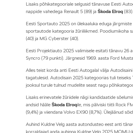
Lisaks põhikategooriale selgusid tänavuse Eesti Autog
nappide vahedega Renault 5 (89) ja
Škoda Elroq
(83).
Eesti Sportauto 2025 on ülekaaluka eduga järgmiste
sportautode kategooria žüriiliikmed. Poodiumikoha s
(40) ja MG Cyberster (40).
Eesti Projektiauto 2025 valimisele esitati tänavu 26 aut
Syncro
(79 punkti). Järgnesid 1969. aasta Ford Musta
Alles teist korda anti Eesti Autogalal välja Autodisaini
tagatulesid. Autodisain 2025 kategoorias tuli teiseks
jooksul turule tulnud mudelite seast nagu põhikategoo
Lisaks erinevatele žüriidele nägi kandidaatide sõelum
andsid hääle
Škoda Elroq
ile, mis pälviski tiitli Ro
(9,4%) ja viiendana Volvo EX90 (8,7%). Ülejäänud sõid
Auhind Kuldne Velg aasta autondusteo eest anti tänav
korraldajad anda auhinna Kuldne Velg 2025 MOMU-le j