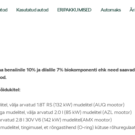
utod
Kasutatud autod
ERIPAKKUMISED
Automaks
Är
ama bensiinile 10% ja diislile 7% biokomponenti ehk need saava
od.
õidukitel:
litel, välja arvatud 1.8T RS (132 kW) mudelitel (AUQ mootor)
iga mudelitel, välja arvatud 2.0 l (85 kW) mudelitel (AZL mootor)
lja arvatud 2.8 l 30V V6 (142 kW) mudelitel(AMX mootor)
mudelitel, tingimusel, et rõngastihend (O-ring) kütuse rõhuregulaat