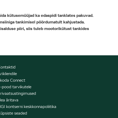
, mida kütusemüüjad ka edaspidi tanklates pakuvad.
ensiiniga tankimisel pöördumatult kahjustada.
salduse piiri, siis tuleb mootorikütust tankides
ontaktid
rikliendile
koda Connect
-pood tarvikutele
rivaatsustingimused
ea äritava
GI kontserni keskkonnapoliitika
üpsiste seaded