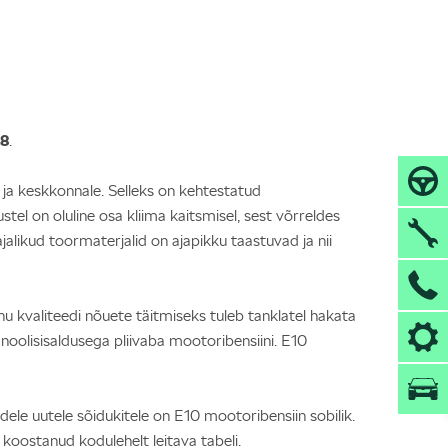
98
.
 ja keskkonnale. Selleks on kehtestatud
el on oluline osa kliima kaitsmisel, sest võrreldes
ikud toormaterjalid on ajapikku taastuvad ja nii
hu kvaliteedi nõuete täitmiseks tuleb tanklatel hakata
oolisisaldusega pliivaba mootoribensiini. E10
ele uutele sõidukitele on E10 mootoribensiin sobilik.
koostanud kodulehelt leitava tabeli.