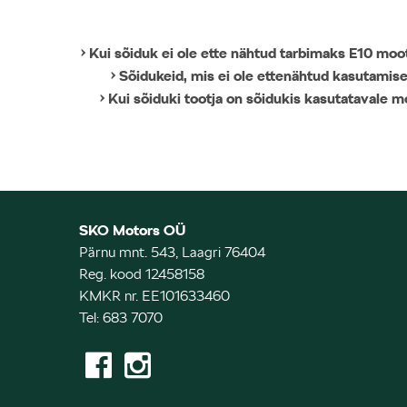
• Kui sõiduk ei ole ette nähtud tarbimaks E10 moo
• Sõidukeid, mis ei ole ettenähtud kasutamis
• Kui sõiduki tootja on sõidukis kasutatavale m
SKO Motors OÜ
Pärnu mnt. 543, Laagri 76404
Reg. kood 12458158
KMKR nr. EE101633460
Tel: 683 7070