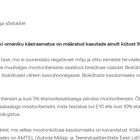
ga sõidukitel
duki omaniku käsiraamatus on määratud kasutada ainult kütust 
ase, mis ei suurendaks negatiivset mõju ja ohtu inimeste tervisele
 muuhulgas mootoribensiinis sisalduva biokütuse osakaal. Biokütust
biokütused vähem kasvuhoonegaase. Biokütuste kasutamiseks vajal
bensiini ja kuni 5% etanoolisisaldusega pliivaba mootoribensiini. Õ
kaaluga mootoribensiini, mida teatakse kui E10 ehk kuni 10% etan
 märgistus.
itel, mis sellise mootorikütuse kasutamiseks on kavandatud. Kõikid
miseks on AMTEL (Autode Müügi- ja Teenindusettevõtete Eesti Liit) 