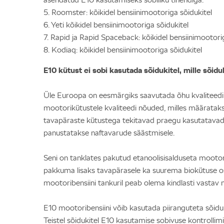
5. Roomster: kõikidel bensiinimootoriga sõidukitel
6. Yeti kõikidel bensiinimootoriga sõidukitel
7. Rapid ja Rapid Spaceback: kõikidel bensiinimootori
8. Kodiaq: kõikidel bensiinimootoriga sõidukitel
E10 kütust ei sobi kasutada sõidukitel, mille sõi
Üle Euroopa on eesmärgiks saavutada õhu kvaliteedi t
mootorikütustele kvaliteedi nõuded, milles määratakse
tavapäraste kütustega tekitavad praegu kasutatavad 
panustatakse naftavarude säästmisele.
Seni on tanklates pakutud etanoolisisalduseta mootori
pakkuma lisaks tavapärasele ka suurema biokütuse osa
mootoribensiini tankuril peab olema kindlasti vastav
E10 mootoribensiini võib kasutada piiranguteta sõiduk
Teistel sõidukitel E10 kasutamise sobivuse kontrolli