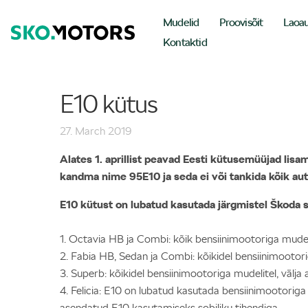
Mudelid
Proovisõit
Laoa
Kontaktid
E10 kütus
27. March 2019
Alates 1. aprillist peavad Eesti kütusemüüjad lis
kandma nime 95E10 ja seda ei või tankida kõik aut
E10 kütust on lubatud kasutada järgmistel Škoda s
1. Octavia HB ja Combi: kõik bensiinimootoriga mude
2. Fabia HB, Sedan ja Combi: kõikidel bensiinimootor
3. Superb: kõikidel bensiinimootoriga mudelitel, vä
4. Felicia: E10 on lubatud kasutada bensiinimootoriga 
asendatud E10 kasutamiseks sobiliku tihendiga.