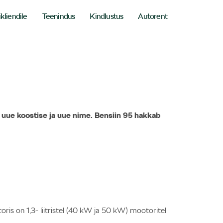
ikliendile
Teenindus
Kindlustus
Autorent
d uue koostise ja uue nime. Bensiin 95 hakkab
oris on 1,3- liitristel (40 kW ja 50 kW) mootoritel