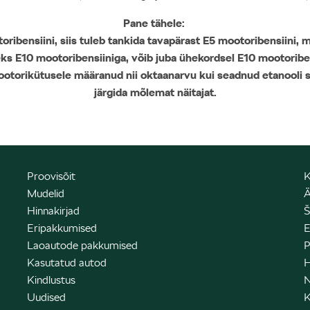
Pane tähele:
toribensiini, siis tuleb tankida tavapärast E5 mootoribensiini
eks E10 mootoribensiiniga, võib juba ühekordsel E10 mootorib
ootorikütusele määranud nii oktaanarvu kui seadnud etanooli si
järgida mõlemat näitajat.
Proovisõit
K
Mudelid
Ä
Hinnakirjad
Š
Eripakkumised
E
Laoautode pakkumised
P
Kasutatud autod
H
Kindlustus
N
Uudised
K