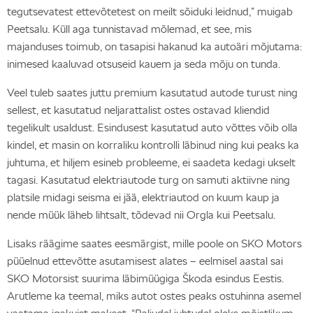
tegutsevatest ettevõtetest on meilt sõiduki leidnud,” muigab
Peetsalu. Küll aga tunnistavad mõlemad, et see, mis
majanduses toimub, on tasapisi hakanud ka autoäri mõjutama:
inimesed kaaluvad otsuseid kauem ja seda mõju on tunda.
Veel tuleb saates juttu premium kasutatud autode turust ning
sellest, et kasutatud neljarattalist ostes ostavad kliendid
tegelikult usaldust. Esindusest kasutatud auto võttes võib olla
kindel, et masin on korraliku kontrolli läbinud ning kui peaks ka
juhtuma, et hiljem esineb probleeme, ei saadeta kedagi ukselt
tagasi. Kasutatud elektriautode turg on samuti aktiivne ning
platsile midagi seisma ei jää, elektriautod on kuum kaup ja
nende müük läheb lihtsalt, tõdevad nii Orgla kui Peetsalu.
Lisaks räägime saates eesmärgist, mille poole on SKO Motors
püüelnud ettevõtte asutamisest alates – eelmisel aastal sai
SKO Motorsist suurima läbimüügiga Škoda esindus Eestis.
Arutleme ka teemal, miks autot ostes peaks ostuhinna asemel