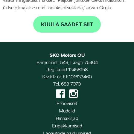
vaatama igakuist makset. “Paljudel juhtudel oleks mõistlikum
üldse pikaajalise rendi kasuks otsustada,” arvab Orgla.
KUULA SAADET SIIT
SKO Motors OÜ
Pärnu mnt. 543, Laagri 76404
Reg. kood 12458158
KMKR nr. EE101633460
Tel: 683 7070
Proovisõit
Mudelid
Hinnakirjad
Eripakkumised
Laoautode pakkumised