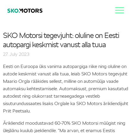
SKO Motorsi tegevjuht: oluline on Eesti
autopargi keskmist vanust alla tuua
27. July 2023
Eesti on Euroopa üks vanima autopargiga riike ning oluline on
autode keskmist vanust alla tuua, leiab SKO Motors tegevjuht
Maario Orgla rääkides sellest, milline on automüüja vaade
automaksu kehtestamisele. Automaksust, premium kasutatud
autodest ning olukorrast tarneaegadega vestleb
sisuturundussaates lisaks Orglale ka SKO Motors ärikliendijuht
Priit Peetsalu.
Ärikliendid moodustavad 60-70% SKO Motorsi müügist ning
ülejäänu kuulub jaekliendile. “Ma arvan, et enamus Eestis