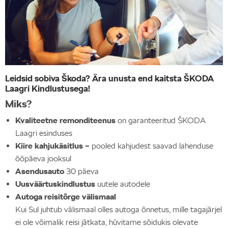
Leidsid sobiva Škoda? Ära unusta end kaitsta ŠKODA
Laagri Kindlustusega!
Miks?
Kvaliteetne remonditeenus
on garanteeritud ŠKODA
Laagri esinduses
Kiire kahjukäsitlus –
pooled kahjudest saavad lahenduse
ööpäeva jooksul
Asendusauto
30 päeva
Uusväärtuskindlustus
uutele autodele
Autoga reisitõrge välismaal
Kui Sul juhtub välismaal olles autoga õnnetus, mille tagajärjel
ei ole võimalik reisi jätkata, hüvitame sõidukis olevate