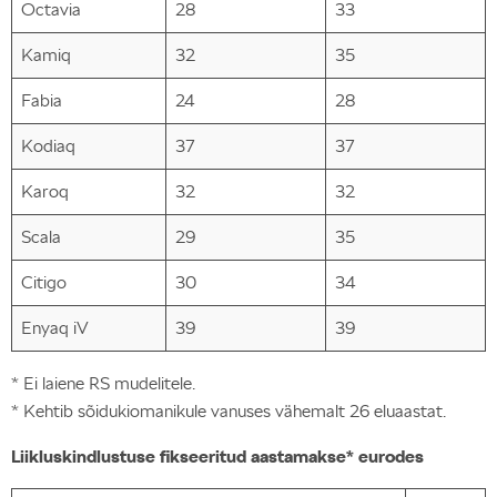
Octavia
28
33
Kamiq
32
35
Fabia
24
28
Kodiaq
37
37
Karoq
32
32
Scala
29
35
Citigo
30
34
Enyaq iV
39
39
* Ei laiene RS mudelitele.
* Kehtib sõidukiomanikule vanuses vähemalt 26 eluaastat.
Liikluskindlustuse fikseeritud aastamakse* eurodes