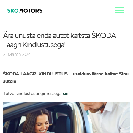
Ära unusta enda autot kaitsta ŠKODA
Laagri Kindlustusega!
2. March 2021
ŠKODA LAAGRI KINDLUSTUS – usaldusväärne kaitse Sinu
autole
Tutvu kindlustustingimustega
siin
.