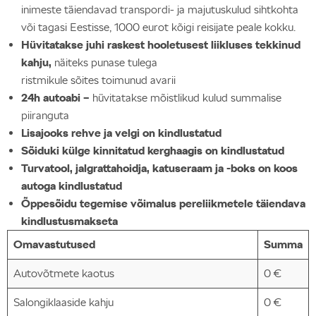
inimeste täiendavad transpordi- ja majutuskulud sihtkohta
või tagasi Eestisse, 1000 eurot kõigi reisijate peale kokku.
Hüvitatakse juhi raskest hooletusest liikluses tekkinud
kahju,
näiteks punase tulega
ristmikule sõites toimunud avarii
24h autoabi –
hüvitatakse mõistlikud kulud summalise
piiranguta
Lisajooks rehve ja velgi on kindlustatud
Sõiduki külge kinnitatud kerghaagis on kindlustatud
Turvatool, jalgrattahoidja, katuseraam ja -boks on koos
autoga kindlustatud
Õppesõidu tegemise võimalus pereliikmetele täiendava
kindlustusmakseta
Omavastutused
Summa
Autovõtmete kaotus
0 €
Salongiklaaside kahju
0 €