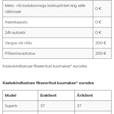
Mets- või koduloomaga kokkupõrkel ning selle
0 €
vältimisel
Asendusauto
0 €
24h autoabi
0 €
Vargus või rööv
200 €
Põhiomavastutus
200 €
Kaskokindlustuse fikseeritud kuumakse* eurodes
Kaskokindlustuse fikseeritud kuumakse* eurodes
Mudel
Eraklient
Äriklient
Superb
37
37