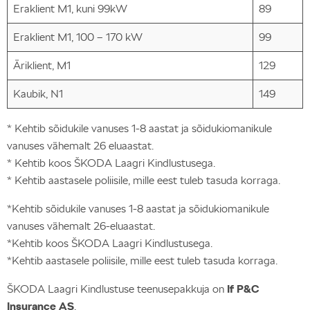
Eraklient M1, kuni 99kW
89
Eraklient M1, 100 – 170 kW
99
Äriklient, M1
129
Kaubik, N1
149
* Kehtib sõidukile vanuses 1-8 aastat ja sõidukiomanikule
vanuses vähemalt 26 eluaastat.
* Kehtib koos ŠKODA Laagri Kindlustusega.
* Kehtib aastasele poliisile, mille eest tuleb tasuda korraga.
*Kehtib sõidukile vanuses 1-8 aastat ja sõidukiomanikule
vanuses vähemalt 26-eluaastat.
*Kehtib koos ŠKODA Laagri Kindlustusega.
*Kehtib aastasele poliisile, mille eest tuleb tasuda korraga.
ŠKODA Laagri Kindlustuse teenusepakkuja on
If P&C
Insurance AS
.