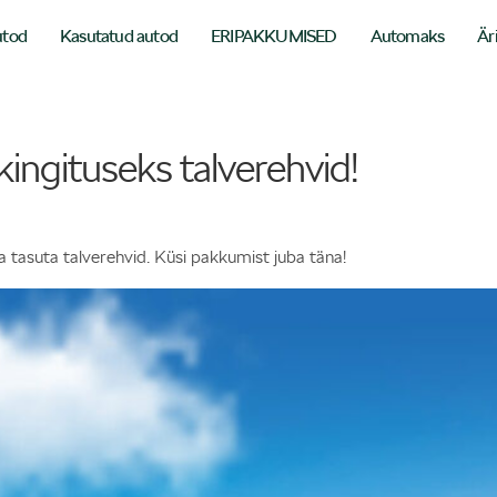
utod
Kasutatud autod
ERIPAKKUMISED
Automaks
Är
kingituseks talverehvid!
a tasuta talverehvid. Küsi pakkumist juba täna!