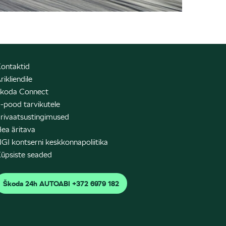
ontaktid
rikliendile
koda Connect
-pood tarvikutele
rivaatsustingimused
ea äritava
GI kontserni keskkonnapoliitika
üpsiste seaded
Škoda 24h AUTOABI +372 6979 182