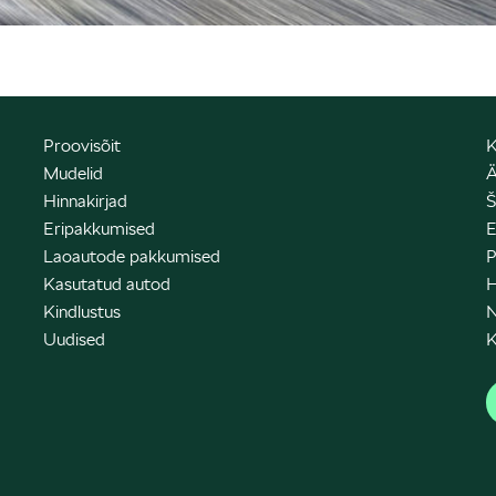
Proovisõit
K
Mudelid
Ä
Hinnakirjad
Š
Eripakkumised
E
Laoautode pakkumised
P
Kasutatud autod
H
Kindlustus
N
Uudised
K