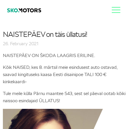
NAISTEPÄEV on täis üllatusi!
26. February 2021
NAISTEPÄEV ON ŠKODA LAAGRIS ERILINE.
Kõik NAISED, kes 8. märtsil meie esindusest auto ostavad,
saavad kingituseks kaasa Eesti disainipoe TALI 100 €
kinkekaardi-
Tule meile külla Pärnu maantee 543, sest sel päeval ootab kõiki
naissoo esindajaid ÜLLATUS!