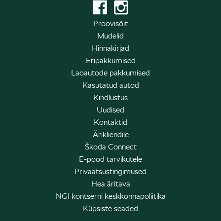
Proovisõit
Mudelid
Hinnakirjad
Eripakkumised
Laoautode pakkumised
Kasutatud autod
Kindlustus
Uudised
Kontaktid
Ärikliendile
Škoda Connect
E-pood tarvikutele
Privaatsustingimused
Hea äritava
NGI kontserni keskkonnapoliitika
Küpsiste seaded