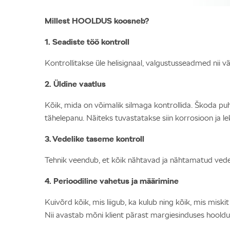
Millest HOOLDUS koosneb?
1. Seadiste töö kontroll
Kontrollitakse üle helisignaal, valgustusseadmed nii vä
2. Üldine vaatlus
Kõik, mida on võimalik silmaga kontrollida. Škoda puhu
tähelepanu. Näiteks tuvastatakse siin korrosioon ja le
3. Vedelike taseme kontroll
Tehnik veendub, et kõik nähtavad ja nähtamatud vedeli
4. Perioodiline vahetus ja määrimine
Kuivõrd kõik, mis liigub, ka kulub ning kõik, mis miskit
Nii avastab mõni klient pärast margiesinduses hoolduse