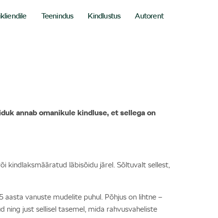
ikliendile
Teenindus
Kindlustus
Autorent
iduk annab omanikule kindluse, et sellega on
 kindlaksmääratud läbisõidu järel. Sõltuvalt sellest,
5 aasta vanuste mudelite puhul. Põhjus on lihtne –
ud ning just sellisel tasemel, mida rahvusvaheliste