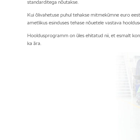
standarditega nõutakse.
Kui õlivahetuse puhul tehakse mitmekümne euro eest är
ametlikus esinduses tehase nõuetele vastava hoolduse 
Hooldusprogramm on üles ehitatud nii, et esmalt kontr
ka ära.