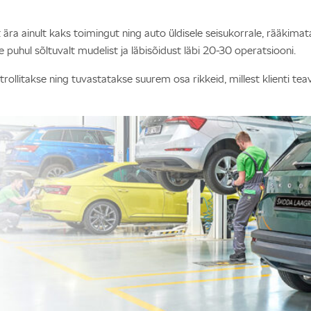
a ainult kaks toimingut ning auto üldisele seisukorrale, rääkimata 
puhul sõltuvalt mudelist ja läbisõidust läbi 20-30 operatsiooni.
ollitakse ning tuvastatakse suurem osa rikkeid, millest klienti te