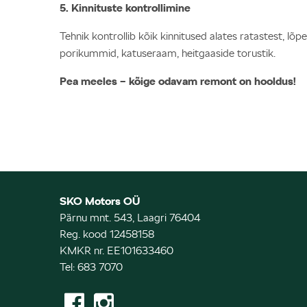
5. Kinnituste kontrollimine
Tehnik kontrollib kõik kinnitused alates ratastest, lõ
porikummid, katuseraam, heitgaaside torustik.
Pea meeles – kõige odavam remont on hooldus!
SKO Motors OÜ
Pärnu mnt. 543, Laagri 76404
Reg. kood 12458158
KMKR nr. EE101633460
Tel: 683 7070