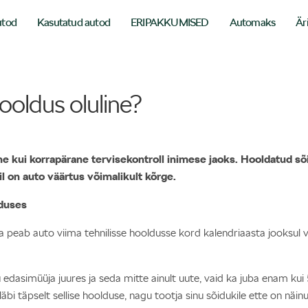
utod
Kasutatud autod
ERIPAKKUMISED
Automaks
Är
ooldus oluline?
ne kui korrapärane tervisekontroll inimese jaoks. Hooldatud sõ
il on auto väärtus võimalikult kõrge.
nduses
 peab auto viima tehnilisse hooldusse kord kalendriaasta jooksul või
edasimüüja juures ja seda mitte ainult uute, vaid ka juba enam kui 
 läbi täpselt sellise hoolduse, nagu tootja sinu sõidukile ette on näin