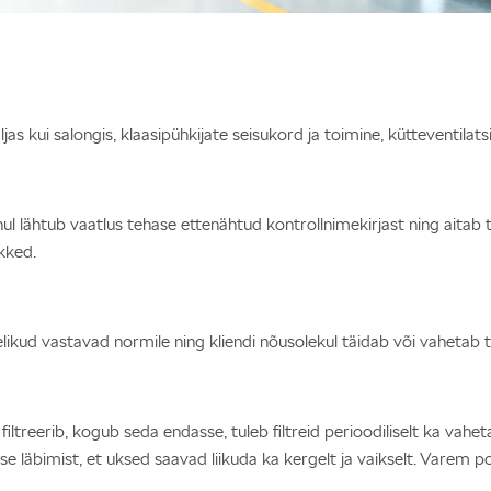
ljas kui salongis, klaasipühkijate seisukord ja toimine, kütteventila
l lähtub vaatlus tehase ettenähtud kontrollnimekirjast ning aitab ta
kked.
kud vastavad normile ning kliendi nõusolekul täidab või vahetab ta
 filtreerib, kogub seda endasse, tuleb filtreid perioodiliselt ka vahe
 läbimist, et uksed saavad liikuda ka kergelt ja vaikselt. Varem pol