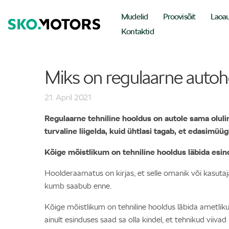
Mudelid
Proovisõit
Laoa
Kontaktid
Miks on regulaarne autoh
21. April 2021
Regulaarne tehniline hooldus on autole sama oluli
turvaline liigelda, kuid ühtlasi tagab, et edasimüüg
Kõige mõistlikum on tehniline hooldus läbida esi
Hoolderaamatus on kirjas, et selle omanik või kasutaja
kumb saabub enne.
Kõige mõistlikum on tehniline hooldus läbida ametliku 
ainult esinduses saad sa olla kindel, et tehnikud viivad