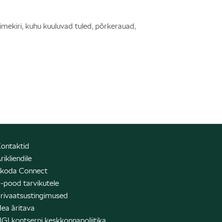
nimekiri, kuhu kuuluvad tuled, põrkerauad,
ontaktid
rikliendile
koda Connect
-pood tarvikutele
rivaatsustingimused
ea äritava
GI kontserni keskkonnapoliitika