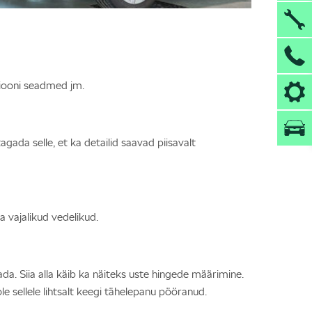
tsiooni seadmed jm.
gada selle, et ka detailid saavad piisavalt
 vajalikud vedelikud.
tada. Siia alla käib ka näiteks uste hingede määrimine.
e sellele lihtsalt keegi tähelepanu pööranud.