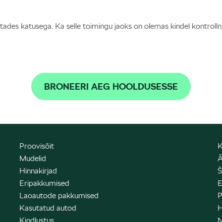
petades katusega. Ka selle toimingu jaoks on olemas kindel kontroll
BRONEERI AEG HOOLDUSESSE
Proovisõit
K
Mudelid
Ä
Hinnakirjad
Š
Eripakkumised
E
Laoautode pakkumised
P
Kasutatud autod
H
Kindlustus
N